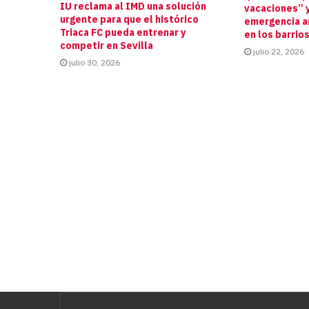
IU reclama al IMD una solución
vacaciones” y
urgente para que el histórico
emergencia an
Triaca FC pueda entrenar y
en los barrio
competir en Sevilla
julio 22, 2026
julio 30, 2026