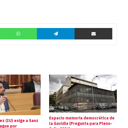
Twitter
WhatsApp
Telegram
Compartir por correo
Espacio memoria democrática de
z (IU) exige a Sanz
la Gavidia (Pregunta para Pleno-
pague por