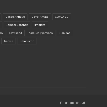
Casco Antiguo
Cerro-Amate
COVID-19
Ismael Sánchez
limpieza
ro
Movilidad
parques y jardines
Sanidad
tranvía
urbanismo
Facebook
Twitter
YouTube
Instagram
Telegram