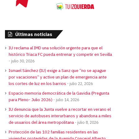
Últimas noticias
IU reclama al IMD una solución urgente para que el
histórico Triaca FC pueda entrenar y competir en Sevilla
julio 30, 2026
Ismael Sánchez (IU) exige a Sanz que “no se apague
por vacaciones” y active un plan de emergencia ante
los cortes de luz en los barrios
julio 22, 2026
Espacio memoria democrática de la Gavidia (Pregunta
para Pleno- Julio 2026)
julio 14, 2026
IU denuncia que la Junta vuelve a recortar en verano el
servicio de autobuses interurbanos y abandona a miles
de usuarios del área metropolitana
julio 8, 2026
Protección de las 102 familias residentes en las
viviendas protegidas de la Avenida Concejal Alberto