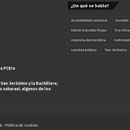
¿De qué se habla?
accesibilidad universal
bicicleta
Daniel González Rojas
Eva Oliva
memoria democrática
metrocent
sanidad pública
San Jerónimo
la PCEra
 San Jerónimo y la Bachillera;
o saharaui, algunos de los
al
::
Política de cookies