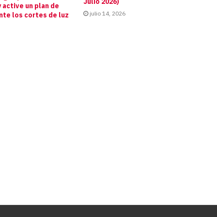
Julio 2026)
 active un plan de
julio 14, 2026
te los cortes de luz
s