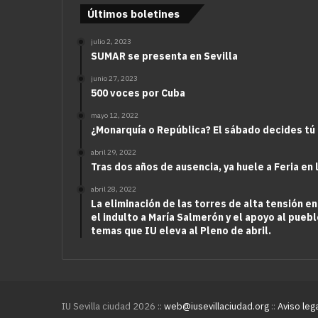
Últimos boletines
julio 2, 2023
SUMAR se presenta en Sevilla
junio 27, 2023
500 voces por Cuba
mayo 12, 2022
¿Monarquía o República? El sábado decides tú
abril 29, 2022
Tras dos años de ausencia, ya huele a Feria en 
abril 28, 2022
La eliminación de las torres de alta tensión en
el indulto a María Salmerón y el apoyo al puebl
temas que IU eleva al Pleno de abril.
IU Sevilla ciudad 2026 ::
web@iusevillaciudad.org
::
Aviso leg