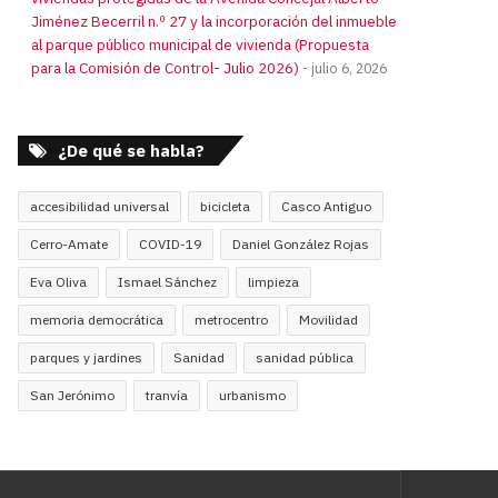
Jiménez Becerril n.º 27 y la incorporación del inmueble
al parque público municipal de vivienda (Propuesta
para la Comisión de Control- Julio 2026)
julio 6, 2026
¿De qué se habla?
accesibilidad universal
bicicleta
Casco Antiguo
Cerro-Amate
COVID-19
Daniel González Rojas
Eva Oliva
Ismael Sánchez
limpieza
memoria democrática
metrocentro
Movilidad
parques y jardines
Sanidad
sanidad pública
San Jerónimo
tranvía
urbanismo