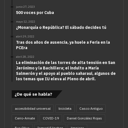
junio 27, 2023
500 voces por Cuba
mayo 12, 2022
¿Monarquía o República? El sábado decides tú
abril 29, 2022
Tras dos años de ausencia, ya huele a Feria en la
PCEra
abril 28, 2022
La eliminación de las torres de alta tensión en San
Jerónimo y la Bachillera; el indulto a María
Salmerón y el apoyo al pueblo saharaui, algunos de
los temas que IU eleva al Pleno de abril.
¿De qué se habla?
accesibilidad universal
bicicleta
Casco Antiguo
Cerro-Amate
COVID-19
Daniel González Rojas
Eva Oliva
Ismael Sánchez
limpieza