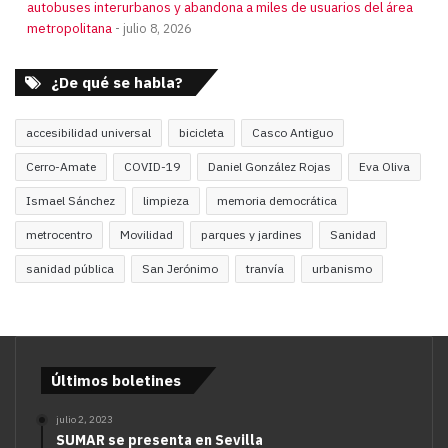
autobuses interurbanos y abandona a miles de usuarios del área
metropolitana
julio 8, 2026
¿De qué se habla?
accesibilidad universal
bicicleta
Casco Antiguo
Cerro-Amate
COVID-19
Daniel González Rojas
Eva Oliva
Ismael Sánchez
limpieza
memoria democrática
metrocentro
Movilidad
parques y jardines
Sanidad
sanidad pública
San Jerónimo
tranvía
urbanismo
Últimos boletines
julio 2, 2023
SUMAR se presenta en Sevilla