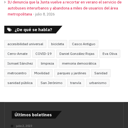
IU denuncia que la Junta vuelve a recortar en verano el servicio de
autobuses interurbanos y abandona a miles de usuarios del área
metropolitana
julio 8, 2026
¿De qué se habla?
accesibilidad universal
bicicleta
Casco Antiguo
Cerro-Amate
COVID-19
Daniel González Rojas
Eva Oliva
Ismael Sánchez
limpieza
memoria democrática
metrocentro
Movilidad
parques y jardines
Sanidad
sanidad pública
San Jerónimo
tranvía
urbanismo
Últimos boletines
julio 2, 2023