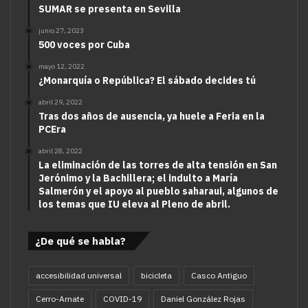
SUMAR se presenta en Sevilla
junio 27, 2023
500 voces por Cuba
mayo 12, 2022
¿Monarquía o República? El sábado decides tú
abril 29, 2022
Tras dos años de ausencia, ya huele a Feria en la
PCEra
abril 28, 2022
La eliminación de las torres de alta tensión en San
Jerónimo y la Bachillera; el indulto a María
Salmerón y el apoyo al pueblo saharaui, algunos de
los temas que IU eleva al Pleno de abril.
¿De qué se habla?
accesibilidad universal
bicicleta
Casco Antiguo
Cerro-Amate
COVID-19
Daniel González Rojas