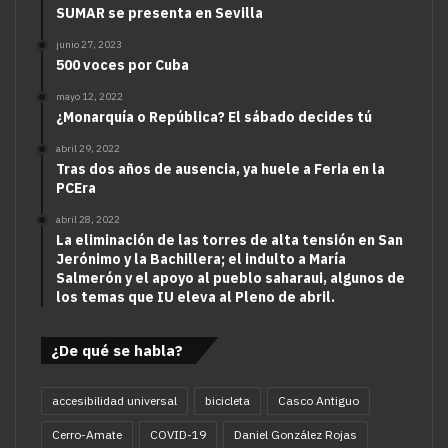
SUMAR se presenta en Sevilla
junio 27, 2023
500 voces por Cuba
mayo 12, 2022
¿Monarquía o República? El sábado decides tú
abril 29, 2022
Tras dos años de ausencia, ya huele a Feria en la
PCEra
abril 28, 2022
La eliminación de las torres de alta tensión en San
Jerónimo y la Bachillera; el indulto a María
Salmerón y el apoyo al pueblo saharaui, algunos de
los temas que IU eleva al Pleno de abril.
¿De qué se habla?
accesibilidad universal
bicicleta
Casco Antiguo
Cerro-Amate
COVID-19
Daniel González Rojas