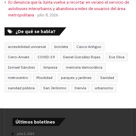
IU denuncia que la Junta vuelve a recortar en verano el servicio de
autobuses interurbanos y abandona a miles de usuarios del área
metropolitana
julio 8, 2026
¿De qué se habla?
accesibilidad universal
bicicleta
Casco Antiguo
Cerro-Amate
COVID-19
Daniel González Rojas
Eva Oliva
Ismael Sánchez
limpieza
memoria democrática
metrocentro
Movilidad
parques y jardines
Sanidad
sanidad pública
San Jerónimo
tranvía
urbanismo
Últimos boletines
julio 2, 2023