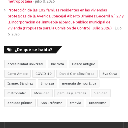
metropolitana
julio 8, 2026
Protección de las 102 familias residentes en las viviendas
protegidas de la Avenida Concejal Alberto Jiménez Becerril n.º 27 y
la incorporación del inmueble al parque público municipal de
vivienda (Propuesta para la Comisión de Control- Julio 2026)
julio
6, 2026
¿De qué se habla?
accesibilidad universal
bicicleta
Casco Antiguo
Cerro-Amate
COVID-19
Daniel González Rojas
Eva Oliva
Ismael Sánchez
limpieza
memoria democrática
metrocentro
Movilidad
parques y jardines
Sanidad
sanidad pública
San Jerónimo
tranvía
urbanismo