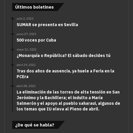
Últimos boletines
julio 2, 2023
SUMAR se presenta en Sevilla
junio 27, 2023
500 voces por Cuba
mayo 12, 2022
¿Monarquía o República? El sábado decides tú
abril 29, 2022
Tras dos años de ausencia, ya huele a Feria en la
PCEra
abril 28, 2022
La eliminación de las torres de alta tensión en San
Jerónimo y la Bachillera; el indulto a María
Salmerón y el apoyo al pueblo saharaui, algunos de
los temas que IU eleva al Pleno de abril.
¿De qué se habla?