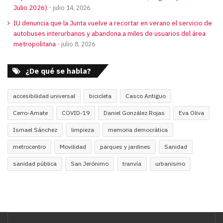
Julio 2026)
julio 14, 2026
IU denuncia que la Junta vuelve a recortar en verano el servicio de
autobuses interurbanos y abandona a miles de usuarios del área
metropolitana
julio 8, 2026
¿De qué se habla?
accesibilidad universal
bicicleta
Casco Antiguo
Cerro-Amate
COVID-19
Daniel González Rojas
Eva Oliva
Ismael Sánchez
limpieza
memoria democrática
metrocentro
Movilidad
parques y jardines
Sanidad
sanidad pública
San Jerónimo
tranvía
urbanismo