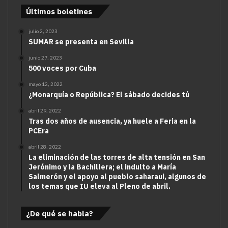
Últimos boletines
julio 2, 2023
SUMAR se presenta en Sevilla
junio 27, 2023
500 voces por Cuba
mayo 12, 2022
¿Monarquía o República? El sábado decides tú
abril 29, 2022
Tras dos años de ausencia, ya huele a Feria en la
PCEra
abril 28, 2022
La eliminación de las torres de alta tensión en San
Jerónimo y la Bachillera; el indulto a María
Salmerón y el apoyo al pueblo saharaui, algunos de
los temas que IU eleva al Pleno de abril.
¿De qué se habla?