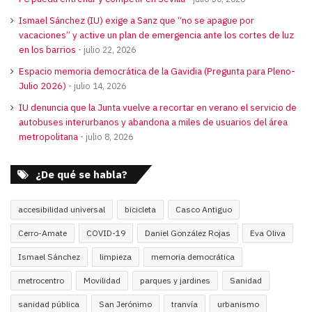
Ismael Sánchez (IU) exige a Sanz que “no se apague por
vacaciones” y active un plan de emergencia ante los cortes de luz
en los barrios
julio 22, 2026
Espacio memoria democrática de la Gavidia (Pregunta para Pleno-
Julio 2026)
julio 14, 2026
IU denuncia que la Junta vuelve a recortar en verano el servicio de
autobuses interurbanos y abandona a miles de usuarios del área
metropolitana
julio 8, 2026
¿De qué se habla?
accesibilidad universal
bicicleta
Casco Antiguo
Cerro-Amate
COVID-19
Daniel González Rojas
Eva Oliva
Ismael Sánchez
limpieza
memoria democrática
metrocentro
Movilidad
parques y jardines
Sanidad
sanidad pública
San Jerónimo
tranvía
urbanismo