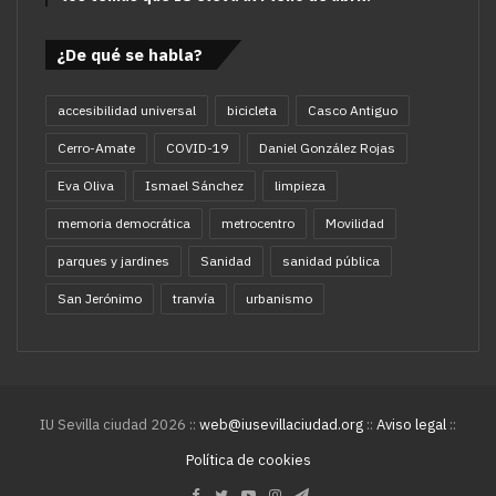
¿De qué se habla?
accesibilidad universal
bicicleta
Casco Antiguo
Cerro-Amate
COVID-19
Daniel González Rojas
Eva Oliva
Ismael Sánchez
limpieza
memoria democrática
metrocentro
Movilidad
parques y jardines
Sanidad
sanidad pública
San Jerónimo
tranvía
urbanismo
IU Sevilla ciudad 2026 ::
web@iusevillaciudad.org
::
Aviso legal
::
Política de cookies
Facebook
Twitter
YouTube
Instagram
Telegram