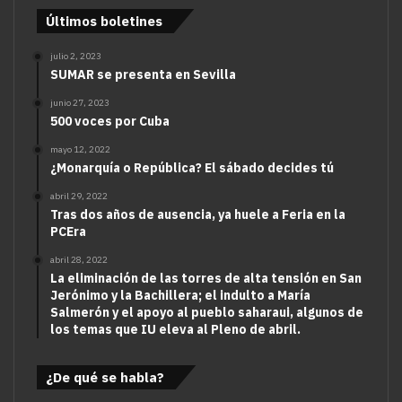
Últimos boletines
julio 2, 2023
SUMAR se presenta en Sevilla
junio 27, 2023
500 voces por Cuba
mayo 12, 2022
¿Monarquía o República? El sábado decides tú
abril 29, 2022
Tras dos años de ausencia, ya huele a Feria en la
PCEra
abril 28, 2022
La eliminación de las torres de alta tensión en San
Jerónimo y la Bachillera; el indulto a María
Salmerón y el apoyo al pueblo saharaui, algunos de
los temas que IU eleva al Pleno de abril.
¿De qué se habla?