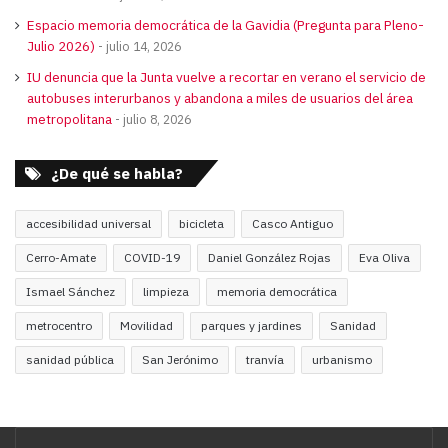
Espacio memoria democrática de la Gavidia (Pregunta para Pleno-
Julio 2026)
julio 14, 2026
IU denuncia que la Junta vuelve a recortar en verano el servicio de
autobuses interurbanos y abandona a miles de usuarios del área
metropolitana
julio 8, 2026
¿De qué se habla?
accesibilidad universal
bicicleta
Casco Antiguo
Cerro-Amate
COVID-19
Daniel González Rojas
Eva Oliva
Ismael Sánchez
limpieza
memoria democrática
metrocentro
Movilidad
parques y jardines
Sanidad
sanidad pública
San Jerónimo
tranvía
urbanismo