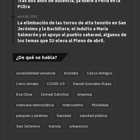
Tras dos años de ausencia, ya huele a Feria en la
PCEra
abril 28, 2022
La eliminación de las torres de alta tensión en San
Jerónimo y la Bachillera; el indulto a María
Salmerón y el apoyo al pueblo saharaui, algunos de
los temas que IU eleva al Pleno de abril.
¿De qué se habla?
accesibilidad universal
bicicleta
Casco Antiguo
Cerro-Amate
COVID-19
Daniel González Rojas
Eva Oliva
Ismael Sánchez
limpieza
memoria democrática
metrocentro
Movilidad
parques y jardines
Sanidad
sanidad pública
San Jerónimo
tranvía
urbanismo