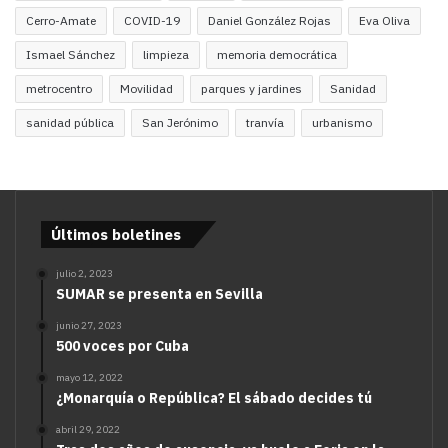
Cerro-Amate
COVID-19
Daniel González Rojas
Eva Oliva
Ismael Sánchez
limpieza
memoria democrática
metrocentro
Movilidad
parques y jardines
Sanidad
sanidad pública
San Jerónimo
tranvía
urbanismo
Últimos boletines
julio 2, 2023
SUMAR se presenta en Sevilla
junio 27, 2023
500 voces por Cuba
mayo 12, 2022
¿Monarquía o República? El sábado decides tú
abril 29, 2022