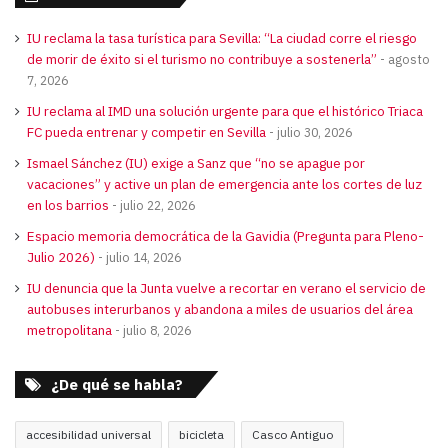
IU reclama la tasa turística para Sevilla: “La ciudad corre el riesgo
de morir de éxito si el turismo no contribuye a sostenerla”
agosto
7, 2026
IU reclama al IMD una solución urgente para que el histórico Triaca
FC pueda entrenar y competir en Sevilla
julio 30, 2026
Ismael Sánchez (IU) exige a Sanz que “no se apague por
vacaciones” y active un plan de emergencia ante los cortes de luz
en los barrios
julio 22, 2026
Espacio memoria democrática de la Gavidia (Pregunta para Pleno-
Julio 2026)
julio 14, 2026
IU denuncia que la Junta vuelve a recortar en verano el servicio de
autobuses interurbanos y abandona a miles de usuarios del área
metropolitana
julio 8, 2026
¿De qué se habla?
accesibilidad universal
bicicleta
Casco Antiguo