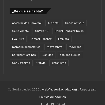
¿De qué se habla?
accesibilidad universal
bicicleta
Casco Antiguo
Cerro-Amate
COVID-19
Daniel González Rojas
Eva Oliva
Ismael Sánchez
limpieza
memoria democrática
metrocentro
Movilidad
parques y jardines
Sanidad
sanidad pública
San Jerónimo
tranvía
urbanismo
IU Sevilla ciudad 2026 ::
web@iusevillaciudad.org
::
Aviso legal
::
Política de cookies
Facebook
Twitter
YouTube
Instagram
Telegram