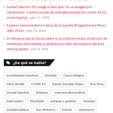
Ismael Sánchez (IU) exige a Sanz que “no se apague por
vacaciones” y active un plan de emergencia ante los cortes de luz
en los barrios
julio 22, 2026
Espacio memoria democrática de la Gavidia (Pregunta para Pleno-
Julio 2026)
julio 14, 2026
IU denuncia que la Junta vuelve a recortar en verano el servicio de
autobuses interurbanos y abandona a miles de usuarios del área
metropolitana
julio 8, 2026
¿De qué se habla?
accesibilidad universal
bicicleta
Casco Antiguo
Cerro-Amate
COVID-19
Daniel González Rojas
Eva Oliva
Ismael Sánchez
limpieza
memoria democrática
metrocentro
Movilidad
parques y jardines
Sanidad
sanidad pública
San Jerónimo
tranvía
urbanismo