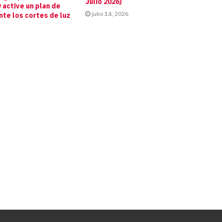
Julio 2026)
 active un plan de
julio 14, 2026
te los cortes de luz
s