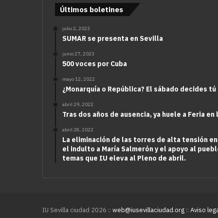
Últimos boletines
julio 2, 2023
SUMAR se presenta en Sevilla
junio 27, 2023
500 voces por Cuba
mayo 12, 2022
¿Monarquía o República? El sábado decides tú
abril 29, 2022
Tras dos años de ausencia, ya huele a Feria en 
abril 28, 2022
La eliminación de las torres de alta tensión en
el indulto a María Salmerón y el apoyo al puebl
temas que IU eleva al Pleno de abril.
IU Sevilla ciudad 2026 ::
web@iusevillaciudad.org
::
Aviso leg