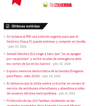
Últimas noticias
IU reclama al IMD una solución urgente para que el
histórico Triaca FC pueda entrenar y competir en Sevilla
julio 30, 2026
Ismael Sánchez (IU) exige a Sanz que “no se apague
por vacaciones” y active un plan de emergencia ante
los cortes de luz en los barrios
julio 22, 2026
Espacio memoria democrática de la Gavidia (Pregunta
para Pleno- Julio 2026)
julio 14, 2026
IU denuncia que la Junta vuelve a recortar en verano el
servicio de autobuses interurbanos y abandona a miles
de usuarios del área metropolitana
julio 8, 2026
Protección de las 102 familias residentes en las
viviendas protegidas de la Avenida Concejal Alberto