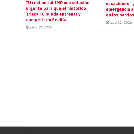
IU reclama al IMD una solución
vacaciones” y
urgente para que el histórico
emergencia an
Triaca FC pueda entrenar y
en los barrio
competir en Sevilla
julio 22, 2026
julio 30, 2026