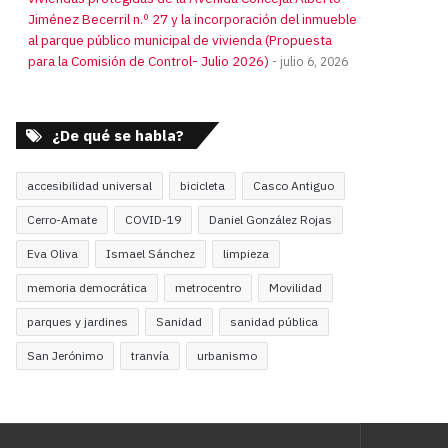
Jiménez Becerril n.º 27 y la incorporación del inmueble
al parque público municipal de vivienda (Propuesta
para la Comisión de Control- Julio 2026)
julio 6, 2026
¿De qué se habla?
accesibilidad universal
bicicleta
Casco Antiguo
Cerro-Amate
COVID-19
Daniel González Rojas
Eva Oliva
Ismael Sánchez
limpieza
memoria democrática
metrocentro
Movilidad
parques y jardines
Sanidad
sanidad pública
San Jerónimo
tranvía
urbanismo