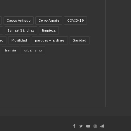
Casco Antiguo
Cerro-Amate
COVID-19
Ismael Sánchez
limpieza
ro
Movilidad
parques y jardines
Sanidad
tranvía
urbanismo
Facebook
Twitter
YouTube
Instagram
Telegram