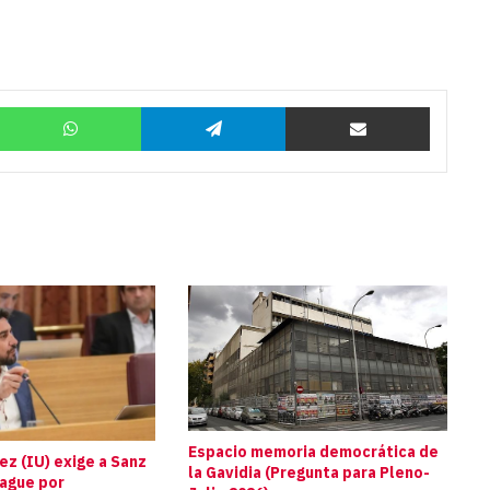
Twitter
WhatsApp
Telegram
Compartir por correo
Espacio memoria democrática de
z (IU) exige a Sanz
la Gavidia (Pregunta para Pleno-
pague por