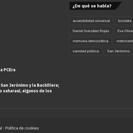
¿De qué se habla?
accesibilidad universal
bicicleta
Daniel González Rojas
Eva Oliva
memoria democrática
metrocent
sanidad pública
San Jerónimo
la PCEra
 San Jerónimo y la Bachillera;
o saharaui, algunos de los
al
::
Política de cookies