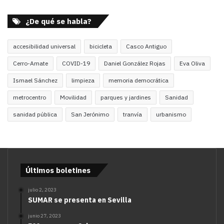
¿De qué se habla?
accesibilidad universal
bicicleta
Casco Antiguo
Cerro-Amate
COVID-19
Daniel González Rojas
Eva Oliva
Ismael Sánchez
limpieza
memoria democrática
metrocentro
Movilidad
parques y jardines
Sanidad
sanidad pública
San Jerónimo
tranvía
urbanismo
Últimos boletines
julio 2, 2023
SUMAR se presenta en Sevilla
junio 27, 2023