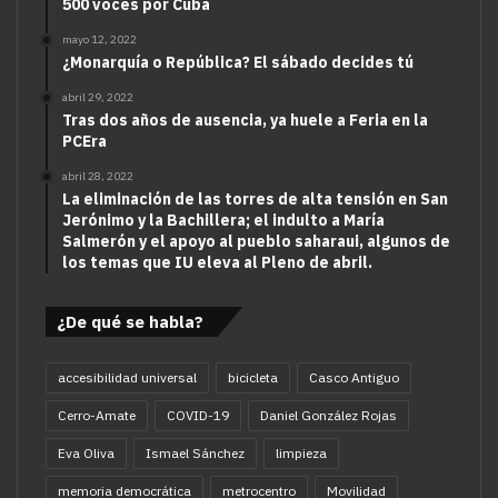
500 voces por Cuba
mayo 12, 2022
¿Monarquía o República? El sábado decides tú
abril 29, 2022
Tras dos años de ausencia, ya huele a Feria en la
PCEra
abril 28, 2022
La eliminación de las torres de alta tensión en San
Jerónimo y la Bachillera; el indulto a María
Salmerón y el apoyo al pueblo saharaui, algunos de
los temas que IU eleva al Pleno de abril.
¿De qué se habla?
accesibilidad universal
bicicleta
Casco Antiguo
Cerro-Amate
COVID-19
Daniel González Rojas
Eva Oliva
Ismael Sánchez
limpieza
memoria democrática
metrocentro
Movilidad