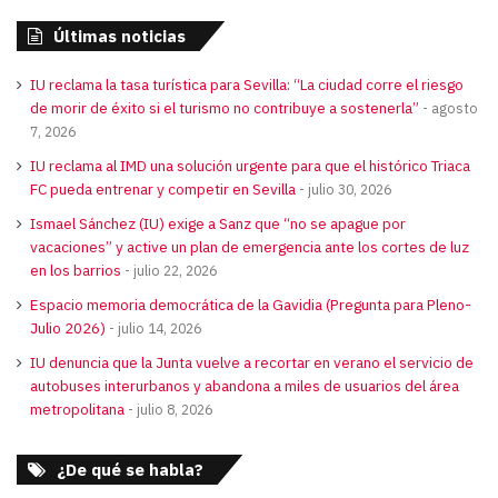
Últimas noticias
IU reclama la tasa turística para Sevilla: “La ciudad corre el riesgo
de morir de éxito si el turismo no contribuye a sostenerla”
agosto
7, 2026
IU reclama al IMD una solución urgente para que el histórico Triaca
FC pueda entrenar y competir en Sevilla
julio 30, 2026
Ismael Sánchez (IU) exige a Sanz que “no se apague por
vacaciones” y active un plan de emergencia ante los cortes de luz
en los barrios
julio 22, 2026
Espacio memoria democrática de la Gavidia (Pregunta para Pleno-
Julio 2026)
julio 14, 2026
IU denuncia que la Junta vuelve a recortar en verano el servicio de
autobuses interurbanos y abandona a miles de usuarios del área
metropolitana
julio 8, 2026
¿De qué se habla?