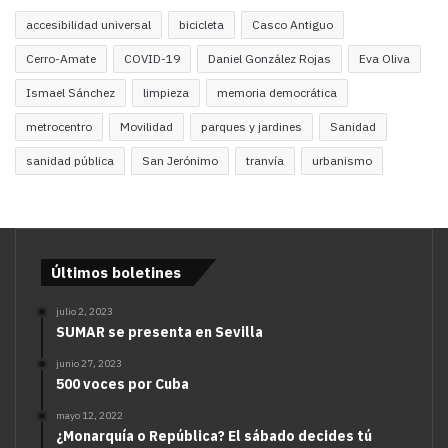
accesibilidad universal
bicicleta
Casco Antiguo
Cerro-Amate
COVID-19
Daniel González Rojas
Eva Oliva
Ismael Sánchez
limpieza
memoria democrática
metrocentro
Movilidad
parques y jardines
Sanidad
sanidad pública
San Jerónimo
tranvía
urbanismo
Últimos boletines
julio 2, 2023
SUMAR se presenta en Sevilla
junio 27, 2023
500 voces por Cuba
mayo 12, 2022
¿Monarquía o República? El sábado decides tú