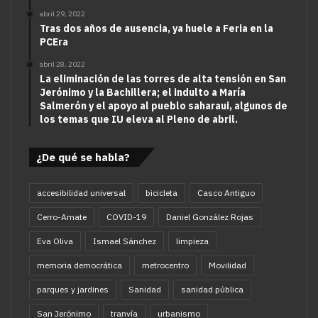
abril 29, 2022
Tras dos años de ausencia, ya huele a Feria en la
PCEra
abril 28, 2022
La eliminación de las torres de alta tensión en San
Jerónimo y la Bachillera; el indulto a María
Salmerón y el apoyo al pueblo saharaui, algunos de
los temas que IU eleva al Pleno de abril.
¿De qué se habla?
accesibilidad universal
bicicleta
Casco Antiguo
Cerro-Amate
COVID-19
Daniel González Rojas
Eva Oliva
Ismael Sánchez
limpieza
memoria democrática
metrocentro
Movilidad
parques y jardines
Sanidad
sanidad pública
San Jerónimo
tranvía
urbanismo