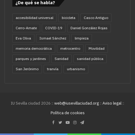
¿De qué se habla?
accesibilidad universal
bicicleta
Casco Antiguo
Cerro-Amate
COVID-19
Daniel González Rojas
Eva Oliva
Ismael Sánchez
limpieza
memoria democrática
metrocentro
Movilidad
parques y jardines
Sanidad
sanidad pública
San Jerónimo
tranvía
urbanismo
IU Sevilla ciudad 2026 ::
web@iusevillaciudad.org
::
Aviso legal
::
Política de cookies
Facebook
Twitter
YouTube
Instagram
Telegram