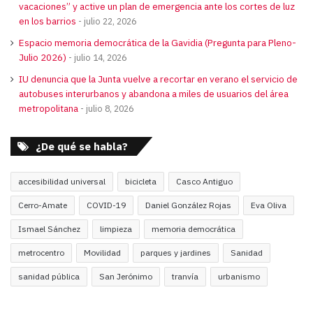
vacaciones” y active un plan de emergencia ante los cortes de luz
en los barrios
julio 22, 2026
Espacio memoria democrática de la Gavidia (Pregunta para Pleno-
Julio 2026)
julio 14, 2026
IU denuncia que la Junta vuelve a recortar en verano el servicio de
autobuses interurbanos y abandona a miles de usuarios del área
metropolitana
julio 8, 2026
¿De qué se habla?
accesibilidad universal
bicicleta
Casco Antiguo
Cerro-Amate
COVID-19
Daniel González Rojas
Eva Oliva
Ismael Sánchez
limpieza
memoria democrática
metrocentro
Movilidad
parques y jardines
Sanidad
sanidad pública
San Jerónimo
tranvía
urbanismo