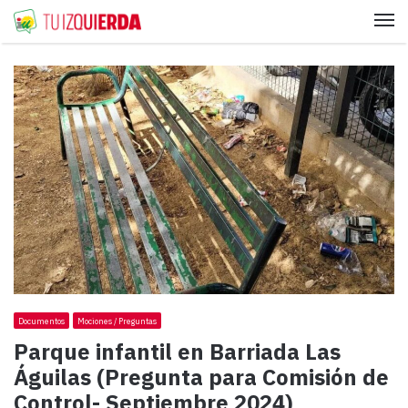
Me
Documentos
Mociones / Preguntas
Parque infantil en Barriada Las
Águilas (Pregunta para Comisión de
Control- Septiembre 2024)