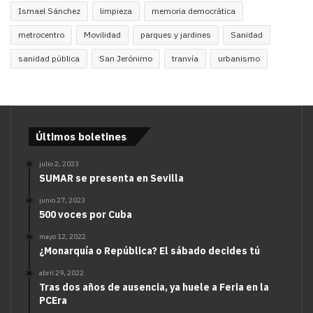
Ismael Sánchez
limpieza
memoria democrática
metrocentro
Movilidad
parques y jardines
Sanidad
sanidad pública
San Jerónimo
tranvía
urbanismo
Últimos boletines
julio 2, 2023
SUMAR se presenta en Sevilla
junio 27, 2023
500 voces por Cuba
mayo 12, 2022
¿Monarquía o República? El sábado decides tú
abril 29, 2022
Tras dos años de ausencia, ya huele a Feria en la
PCEra