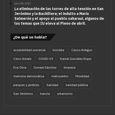
abril 28, 2022
La eliminación de las torres de alta tensión en San
Jerónimo y la Bachillera; el indulto a María
Salmerón y el apoyo al pueblo saharaui, algunos de
los temas que IU eleva al Pleno de abril.
¿De qué se habla?
accesibilidad universal
bicicleta
Casco Antiguo
Cerro-Amate
COVID-19
Daniel González Rojas
Eva Oliva
Ismael Sánchez
limpieza
memoria democrática
metrocentro
Movilidad
parques y jardines
Sanidad
sanidad pública
San Jerónimo
tranvía
urbanismo