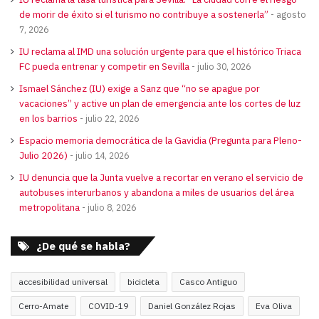
de morir de éxito si el turismo no contribuye a sostenerla”
agosto
7, 2026
IU reclama al IMD una solución urgente para que el histórico Triaca
FC pueda entrenar y competir en Sevilla
julio 30, 2026
Ismael Sánchez (IU) exige a Sanz que “no se apague por
vacaciones” y active un plan de emergencia ante los cortes de luz
en los barrios
julio 22, 2026
Espacio memoria democrática de la Gavidia (Pregunta para Pleno-
Julio 2026)
julio 14, 2026
IU denuncia que la Junta vuelve a recortar en verano el servicio de
autobuses interurbanos y abandona a miles de usuarios del área
metropolitana
julio 8, 2026
¿De qué se habla?
accesibilidad universal
bicicleta
Casco Antiguo
Cerro-Amate
COVID-19
Daniel González Rojas
Eva Oliva