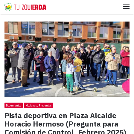
Me
Documentos
Mociones / Preguntas
Pista deportiva en Plaza Alcalde
Horacio Hermoso (Pregunta para
Comisión de Control_Febrero 2025)