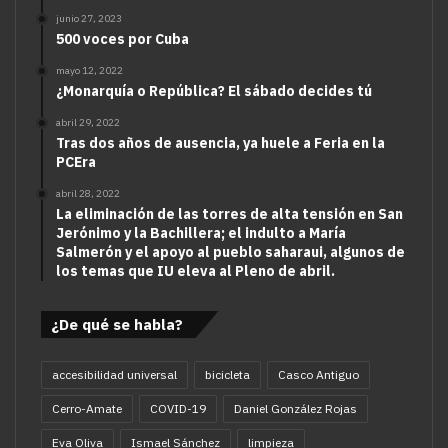
junio 27, 2023
500 voces por Cuba
mayo 12, 2022
¿Monarquía o República? El sábado decides tú
abril 29, 2022
Tras dos años de ausencia, ya huele a Feria en la
PCEra
abril 28, 2022
La eliminación de las torres de alta tensión en San
Jerónimo y la Bachillera; el indulto a María
Salmerón y el apoyo al pueblo saharaui, algunos de
los temas que IU eleva al Pleno de abril.
¿De qué se habla?
accesibilidad universal
bicicleta
Casco Antiguo
Cerro-Amate
COVID-19
Daniel González Rojas
Eva Oliva
Ismael Sánchez
limpieza