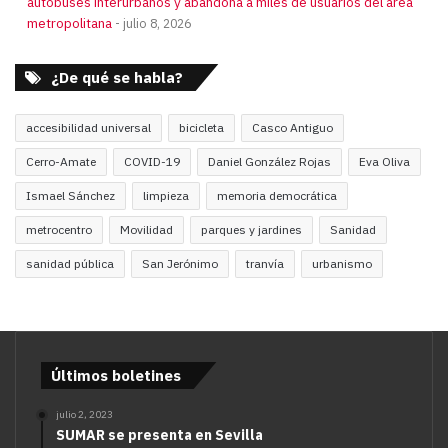
autobuses interurbanos y abandona a miles de usuarios del área
metropolitana
julio 8, 2026
¿De qué se habla?
accesibilidad universal
bicicleta
Casco Antiguo
Cerro-Amate
COVID-19
Daniel González Rojas
Eva Oliva
Ismael Sánchez
limpieza
memoria democrática
metrocentro
Movilidad
parques y jardines
Sanidad
sanidad pública
San Jerónimo
tranvía
urbanismo
Últimos boletines
julio 2, 2023
SUMAR se presenta en Sevilla