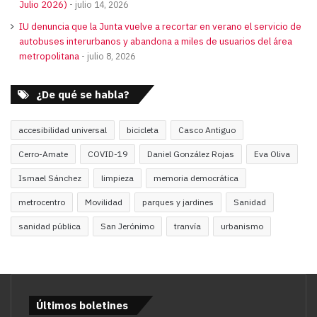
Julio 2026)
julio 14, 2026
IU denuncia que la Junta vuelve a recortar en verano el servicio de
autobuses interurbanos y abandona a miles de usuarios del área
metropolitana
julio 8, 2026
¿De qué se habla?
accesibilidad universal
bicicleta
Casco Antiguo
Cerro-Amate
COVID-19
Daniel González Rojas
Eva Oliva
Ismael Sánchez
limpieza
memoria democrática
metrocentro
Movilidad
parques y jardines
Sanidad
sanidad pública
San Jerónimo
tranvía
urbanismo
Últimos boletines