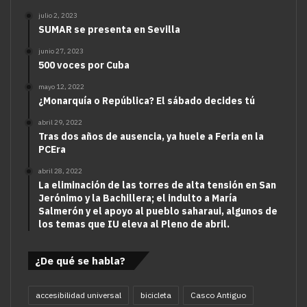
julio 2, 2023
SUMAR se presenta en Sevilla
junio 27, 2023
500 voces por Cuba
mayo 12, 2022
¿Monarquía o República? El sábado decides tú
abril 29, 2022
Tras dos años de ausencia, ya huele a Feria en la
PCEra
abril 28, 2022
La eliminación de las torres de alta tensión en San
Jerónimo y la Bachillera; el indulto a María
Salmerón y el apoyo al pueblo saharaui, algunos de
los temas que IU eleva al Pleno de abril.
¿De qué se habla?
accesibilidad universal
bicicleta
Casco Antiguo