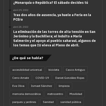
¿Monarquía o República? El sábado decides tú
abril 29, 2022
Tras dos años de ausencia, ya huele a Feria en la
PCEra
abril 28, 2022
La eliminación de las torres de alta tensión en San
Jerónimo y la Bachillera; el indulto a María
Salmerón y el apoyo al pueblo saharaui, algunos de
los temas que IU eleva al Pleno de abril.
¿De qué se habla?
accesibilidad universal
bicicleta
Casco Antiguo
Cerro-Amate
COVID-19
Daniel González Rojas
Eva Oliva
Ismael Sánchez
limpieza
memoria democrática
metrocentro
Movilidad
parques y jardines
Sanidad
sanidad pública