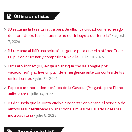
Últimas noticias
IU reclama la tasa turística para Sevilla: “La ciudad corre el riesgo
de morir de éxito si el turismo no contribuye a sostenerla”
agosto
7, 2026
IU reclama al IMD una solución urgente para que el histórico Triaca
FC pueda entrenar y competir en Sevilla
julio 30, 2026
Ismael Sánchez (IU) exige a Sanz que “no se apague por
vacaciones” y active un plan de emergencia ante los cortes de luz
en los barrios
julio 22, 2026
Espacio memoria democrática de la Gavidia (Pregunta para Pleno-
Julio 2026)
julio 14, 2026
IU denuncia que la Junta vuelve a recortar en verano el servicio de
autobuses interurbanos y abandona a miles de usuarios del área
metropolitana
julio 8, 2026
¿De qué se habla?