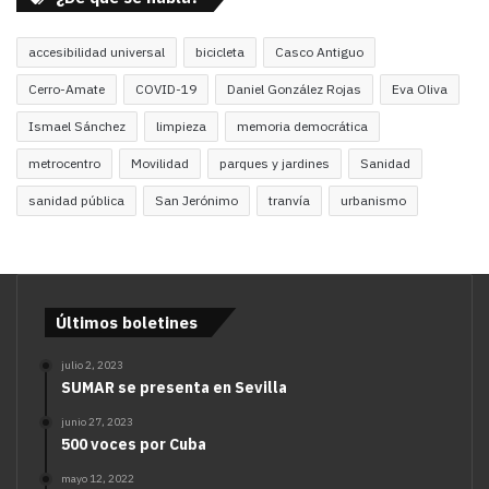
accesibilidad universal
bicicleta
Casco Antiguo
Cerro-Amate
COVID-19
Daniel González Rojas
Eva Oliva
Ismael Sánchez
limpieza
memoria democrática
metrocentro
Movilidad
parques y jardines
Sanidad
sanidad pública
San Jerónimo
tranvía
urbanismo
Últimos boletines
julio 2, 2023
SUMAR se presenta en Sevilla
junio 27, 2023
500 voces por Cuba
mayo 12, 2022