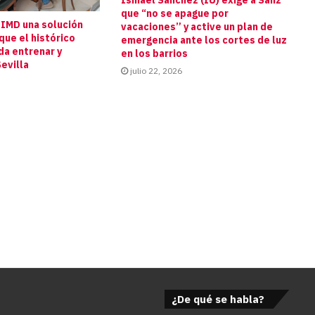
Ismael Sánchez (IU) exige a Sanz
que “no se apague por
 IMD una solución
vacaciones” y active un plan de
que el histórico
emergencia ante los cortes de luz
da entrenar y
en los barrios
evilla
julio 22, 2026
¿De qué se habla?