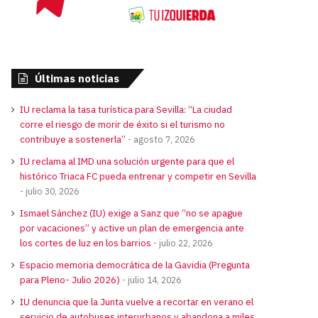
Últimas noticias
IU reclama la tasa turística para Sevilla: “La ciudad
corre el riesgo de morir de éxito si el turismo no
contribuye a sostenerla”
agosto 7, 2026
IU reclama al IMD una solución urgente para que el
histórico Triaca FC pueda entrenar y competir en Sevilla
julio 30, 2026
Ismael Sánchez (IU) exige a Sanz que “no se apague
por vacaciones” y active un plan de emergencia ante
los cortes de luz en los barrios
julio 22, 2026
Espacio memoria democrática de la Gavidia (Pregunta
para Pleno- Julio 2026)
julio 14, 2026
IU denuncia que la Junta vuelve a recortar en verano el
servicio de autobuses interurbanos y abandona a miles