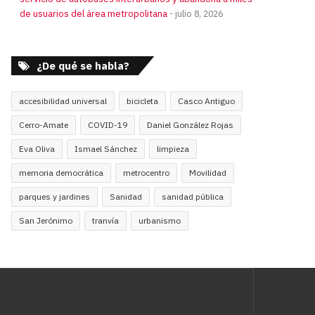
de usuarios del área metropolitana
julio 8, 2026
¿De qué se habla?
accesibilidad universal
bicicleta
Casco Antiguo
Cerro-Amate
COVID-19
Daniel González Rojas
Eva Oliva
Ismael Sánchez
limpieza
memoria democrática
metrocentro
Movilidad
parques y jardines
Sanidad
sanidad pública
San Jerónimo
tranvía
urbanismo