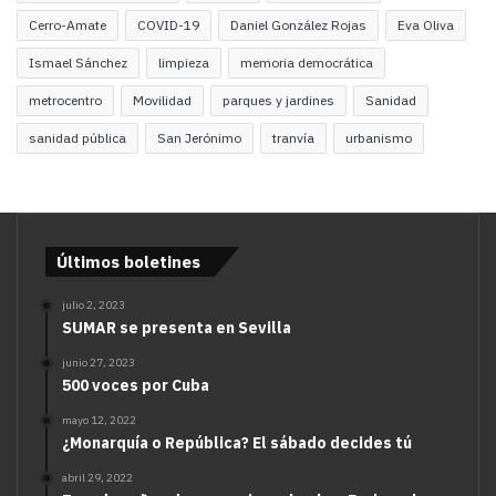
Cerro-Amate
COVID-19
Daniel González Rojas
Eva Oliva
Ismael Sánchez
limpieza
memoria democrática
metrocentro
Movilidad
parques y jardines
Sanidad
sanidad pública
San Jerónimo
tranvía
urbanismo
Últimos boletines
julio 2, 2023
SUMAR se presenta en Sevilla
junio 27, 2023
500 voces por Cuba
mayo 12, 2022
¿Monarquía o República? El sábado decides tú
abril 29, 2022