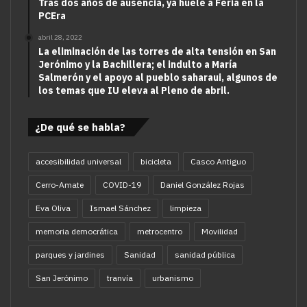
Tras dos años de ausencia, ya huele a Feria en la
PCEra
abril 28, 2022
La eliminación de las torres de alta tensión en San
Jerónimo y la Bachillera; el indulto a María
Salmerón y el apoyo al pueblo saharaui, algunos de
los temas que IU eleva al Pleno de abril.
¿De qué se habla?
accesibilidad universal
bicicleta
Casco Antiguo
Cerro-Amate
COVID-19
Daniel González Rojas
Eva Oliva
Ismael Sánchez
limpieza
memoria democrática
metrocentro
Movilidad
parques y jardines
Sanidad
sanidad pública
San Jerónimo
tranvía
urbanismo