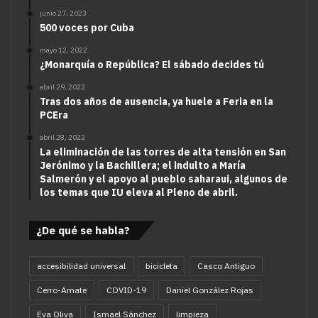
junio 27, 2023
500 voces por Cuba
mayo 12, 2022
¿Monarquía o República? El sábado decides tú
abril 29, 2022
Tras dos años de ausencia, ya huele a Feria en la
PCEra
abril 28, 2022
La eliminación de las torres de alta tensión en San
Jerónimo y la Bachillera; el indulto a María
Salmerón y el apoyo al pueblo saharaui, algunos de
los temas que IU eleva al Pleno de abril.
¿De qué se habla?
accesibilidad universal
bicicleta
Casco Antiguo
Cerro-Amate
COVID-19
Daniel González Rojas
Eva Oliva
Ismael Sánchez
limpieza