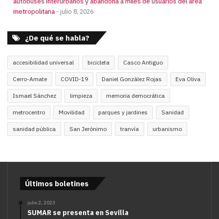
autobuses interurbanos y abandona a miles de usuarios del área
metropolitana
julio 8, 2026
¿De qué se habla?
accesibilidad universal
bicicleta
Casco Antiguo
Cerro-Amate
COVID-19
Daniel González Rojas
Eva Oliva
Ismael Sánchez
limpieza
memoria democrática
metrocentro
Movilidad
parques y jardines
Sanidad
sanidad pública
San Jerónimo
tranvía
urbanismo
Últimos boletines
julio 2, 2023
SUMAR se presenta en Sevilla