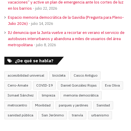
vacaciones” y active un plan de emergencia ante los cortes de luz
en los barrios
julio 22, 2026
Espacio memoria democrática de la Gavidia (Pregunta para Pleno-
Julio 2026)
julio 14, 2026
IU denuncia que la Junta vuelve a recortar en verano el servicio de
autobuses interurbanos y abandona a miles de usuarios del área
metropolitana
julio 8, 2026
¿De qué se habla?
accesibilidad universal
bicicleta
Casco Antiguo
Cerro-Amate
COVID-19
Daniel González Rojas
Eva Oliva
Ismael Sánchez
limpieza
memoria democrática
metrocentro
Movilidad
parques y jardines
Sanidad
sanidad pública
San Jerónimo
tranvía
urbanismo