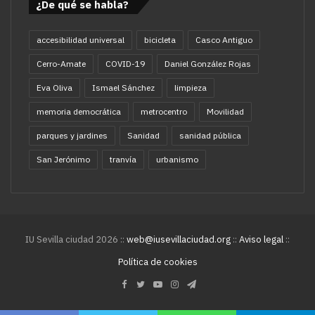
¿De qué se habla?
accesibilidad universal
bicicleta
Casco Antiguo
Cerro-Amate
COVID-19
Daniel González Rojas
Eva Oliva
Ismael Sánchez
limpieza
memoria democrática
metrocentro
Movilidad
parques y jardines
Sanidad
sanidad pública
San Jerónimo
tranvía
urbanismo
IU Sevilla ciudad 2026 ::
web@iusevillaciudad.org
::
Aviso legal
::
Política de cookies
Facebook
Twitter
YouTube
Instagram
Telegram