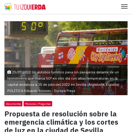
Me
25/07/2022 Un autobús turístico pasa sin pasajeros delante de un
termómetro que marca 5Oº en otro día con altas temperaturas en la
capital andaluza a 25 de julio del 2022 en Sevilla (Andalucía, España)
POLITICA Eduardo Briones - Europa Press
Documentos
Mociones / Preguntas
Propuesta de resolución sobre la
emergencia climática y los cortes
de luz en la ciudad de Sevilla