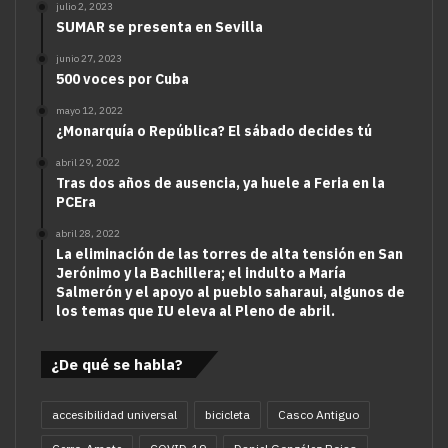
julio 2, 2023
SUMAR se presenta en Sevilla
junio 27, 2023
500 voces por Cuba
mayo 12, 2022
¿Monarquía o República? El sábado decides tú
abril 29, 2022
Tras dos años de ausencia, ya huele a Feria en la
PCEra
abril 28, 2022
La eliminación de las torres de alta tensión en San
Jerónimo y la Bachillera; el indulto a María
Salmerón y el apoyo al pueblo saharaui, algunos de
los temas que IU eleva al Pleno de abril.
¿De qué se habla?
accesibilidad universal
bicicleta
Casco Antiguo