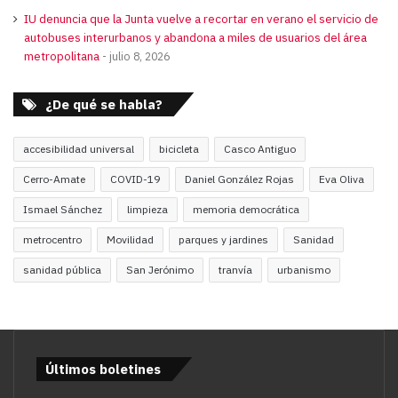
IU denuncia que la Junta vuelve a recortar en verano el servicio de
autobuses interurbanos y abandona a miles de usuarios del área
metropolitana
julio 8, 2026
¿De qué se habla?
accesibilidad universal
bicicleta
Casco Antiguo
Cerro-Amate
COVID-19
Daniel González Rojas
Eva Oliva
Ismael Sánchez
limpieza
memoria democrática
metrocentro
Movilidad
parques y jardines
Sanidad
sanidad pública
San Jerónimo
tranvía
urbanismo
Últimos boletines