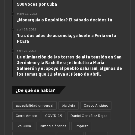
500 voces por Cuba
mayo 12, 2022
¿Monarquía o República? El sábado decides tú
abril 29, 2022
Tras dos años de ausencia, ya huele a Feria en la
PCEra
abril 28, 2022
La eliminación de las torres de alta tensión en San
Jerónimo y la Bachillera; el indulto a María
Salmerón y el apoyo al pueblo saharaui, algunos de
los temas que IU eleva al Pleno de abril.
¿De qué se habla?
accesibilidad universal
bicicleta
Casco Antiguo
Cerro-Amate
COVID-19
Daniel González Rojas
Eva Oliva
Ismael Sánchez
limpieza