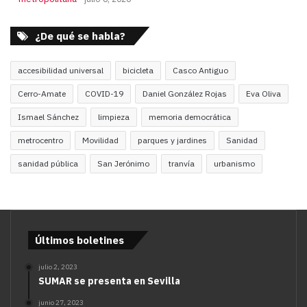
¿De qué se habla?
accesibilidad universal
bicicleta
Casco Antiguo
Cerro-Amate
COVID-19
Daniel González Rojas
Eva Oliva
Ismael Sánchez
limpieza
memoria democrática
metrocentro
Movilidad
parques y jardines
Sanidad
sanidad pública
San Jerónimo
tranvía
urbanismo
Últimos boletines
julio 2, 2023
SUMAR se presenta en Sevilla
junio 27, 2023