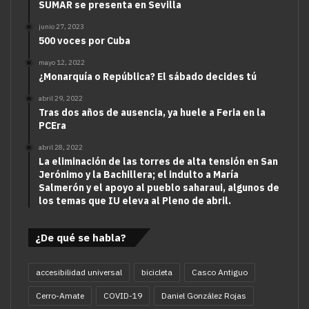
SUMAR se presenta en Sevilla
junio 27, 2023
500 voces por Cuba
mayo 12, 2022
¿Monarquía o República? El sábado decides tú
abril 29, 2022
Tras dos años de ausencia, ya huele a Feria en la
PCEra
abril 28, 2022
La eliminación de las torres de alta tensión en San
Jerónimo y la Bachillera; el indulto a María
Salmerón y el apoyo al pueblo saharaui, algunos de
los temas que IU eleva al Pleno de abril.
¿De qué se habla?
accesibilidad universal
bicicleta
Casco Antiguo
Cerro-Amate
COVID-19
Daniel González Rojas