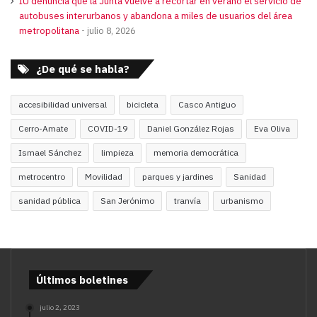
IU denuncia que la Junta vuelve a recortar en verano el servicio de
autobuses interurbanos y abandona a miles de usuarios del área
metropolitana
julio 8, 2026
¿De qué se habla?
accesibilidad universal
bicicleta
Casco Antiguo
Cerro-Amate
COVID-19
Daniel González Rojas
Eva Oliva
Ismael Sánchez
limpieza
memoria democrática
metrocentro
Movilidad
parques y jardines
Sanidad
sanidad pública
San Jerónimo
tranvía
urbanismo
Últimos boletines
julio 2, 2023