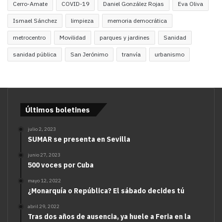
Cerro-Amate
COVID-19
Daniel González Rojas
Eva Oliva
Ismael Sánchez
limpieza
memoria democrática
metrocentro
Movilidad
parques y jardines
Sanidad
sanidad pública
San Jerónimo
tranvía
urbanismo
Últimos boletines
julio 2, 2023
SUMAR se presenta en Sevilla
junio 27, 2023
500 voces por Cuba
mayo 12, 2022
¿Monarquía o República? El sábado decides tú
abril 29, 2022
Tras dos años de ausencia, ya huele a Feria en la