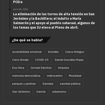
PCEra
abril 28, 2022
La eliminación de las torres de alta tensión en San
Jerónimo y la Bachillera; el indulto a María
Salmerón y el apoyo al pueblo saharaui, algunos de
los temas que IU eleva al Pleno de abril.
¿De qué se habla?
accesibilidad universal
bicicleta
Casco Antiguo
Cerro-Amate
COVID-19
Daniel González Rojas
Eva Oliva
Ismael Sánchez
limpieza
memoria democrática
metrocentro
Movilidad
parques y jardines
Sanidad
sanidad pública
San Jerónimo
tranvía
urbanismo