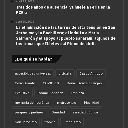
abril 29, 2022
Tras dos años de ausencia, ya huele a Feria en la
PCEra
abril 28, 2022
La eliminación de las torres de alta tensión en San
Jerónimo y la Bachillera; el indulto a María
Salmerón y el apoyo al pueblo saharaui, algunos de
los temas que IU eleva al Pleno de abril.
¿De qué se habla?
accesibilidad universal
bicicleta
Casco Antiguo
Cerro-Amate
COVID-19
Daniel González Rojas
Eva Oliva
Ismael Sánchez
limpieza
memoria democrática
metrocentro
Movilidad
parques y jardines
Sanidad
sanidad pública
San Jerónimo
tranvía
urbanismo