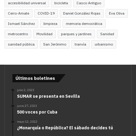
accesibilidad universal
bicicleta
Casco Antiguo
Cerro-Amate
COVID-19
Daniel González Rojas
Eva Oliva
Ismael Sánchez
limpieza
memoria democrática
metrocentro
Movilidad
parques y jardines
Sanidad
sanidad pública
San Jerónimo
tranvía
urbanismo
Últimos boletines
julio 2, 2023
SUMAR se presenta en Sevilla
junio 27, 2023
500 voces por Cuba
mayo 12, 2022
¿Monarquía o República? El sábado decides tú