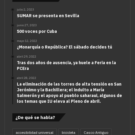
julio 2, 2023
SUMAR se presenta en Sevilla
junio 27, 2023
500 voces por Cuba
mayo 12, 2022
¿Monarquía o República? El sábado decides tú
abril 29, 2022
Tras dos años de ausencia, ya huele a Feria en la
PCEra
abril 28, 2022
La eliminación de las torres de alta tensión en San
Jerónimo y la Bachillera; el indulto a María
Salmerón y el apoyo al pueblo saharaui, algunos de
los temas que IU eleva al Pleno de abril.
¿De qué se habla?
accesibilidad universal
bicicleta
Casco Antiguo