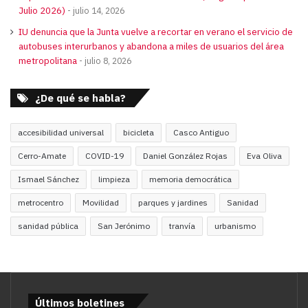
Julio 2026)
julio 14, 2026
IU denuncia que la Junta vuelve a recortar en verano el servicio de
autobuses interurbanos y abandona a miles de usuarios del área
metropolitana
julio 8, 2026
¿De qué se habla?
accesibilidad universal
bicicleta
Casco Antiguo
Cerro-Amate
COVID-19
Daniel González Rojas
Eva Oliva
Ismael Sánchez
limpieza
memoria democrática
metrocentro
Movilidad
parques y jardines
Sanidad
sanidad pública
San Jerónimo
tranvía
urbanismo
Últimos boletines