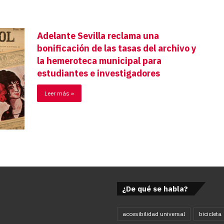
Adelante Sevilla reclama una
bonificación de las tasas del archivo y
la hemeroteca municipal para
estudiantes e investigadores
Leer más »
¿De qué se habla?
accesibilidad universal
bicicleta