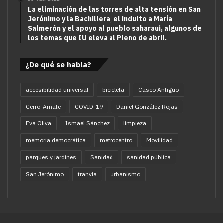
La eliminación de las torres de alta tensión en San
Jerónimo y la Bachillera; el indulto a María
Salmerón y el apoyo al pueblo saharaui, algunos de
los temas que IU eleva al Pleno de abril.
¿De qué se habla?
accesibilidad universal
bicicleta
Casco Antiguo
Cerro-Amate
COVID-19
Daniel González Rojas
Eva Oliva
Ismael Sánchez
limpieza
memoria democrática
metrocentro
Movilidad
parques y jardines
Sanidad
sanidad pública
San Jerónimo
tranvía
urbanismo