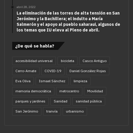
abril 28, 2022
La eliminación de las torres de alta tensión en San
Jerónimo y la Bachillera; el indulto a María
Salmerón y el apoyo al pueblo saharaui, algunos de
los temas que IU eleva al Pleno de abril.
¿De qué se habla?
accesibilidad universal
bicicleta
Casco Antiguo
Cerro-Amate
COVID-19
Daniel González Rojas
Eva Oliva
Ismael Sánchez
limpieza
memoria democrática
metrocentro
Movilidad
parques y jardines
Sanidad
sanidad pública
San Jerónimo
tranvía
urbanismo