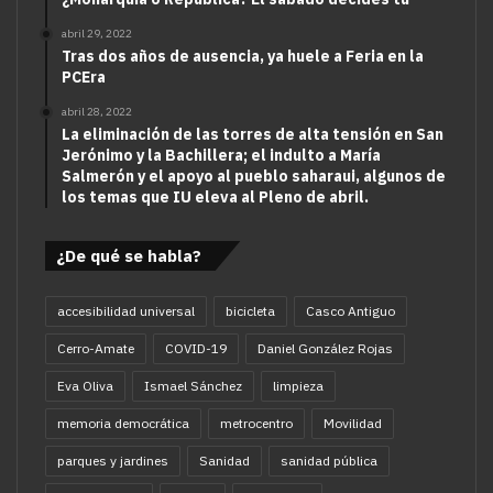
abril 29, 2022
Tras dos años de ausencia, ya huele a Feria en la
PCEra
abril 28, 2022
La eliminación de las torres de alta tensión en San
Jerónimo y la Bachillera; el indulto a María
Salmerón y el apoyo al pueblo saharaui, algunos de
los temas que IU eleva al Pleno de abril.
¿De qué se habla?
accesibilidad universal
bicicleta
Casco Antiguo
Cerro-Amate
COVID-19
Daniel González Rojas
Eva Oliva
Ismael Sánchez
limpieza
memoria democrática
metrocentro
Movilidad
parques y jardines
Sanidad
sanidad pública