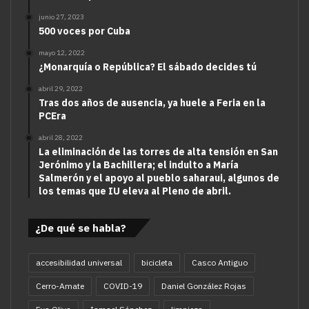
junio 27, 2023
500 voces por Cuba
mayo 12, 2022
¿Monarquía o República? El sábado decides tú
abril 29, 2022
Tras dos años de ausencia, ya huele a Feria en la
PCEra
abril 28, 2022
La eliminación de las torres de alta tensión en San
Jerónimo y la Bachillera; el indulto a María
Salmerón y el apoyo al pueblo saharaui, algunos de
los temas que IU eleva al Pleno de abril.
¿De qué se habla?
accesibilidad universal
bicicleta
Casco Antiguo
Cerro-Amate
COVID-19
Daniel González Rojas