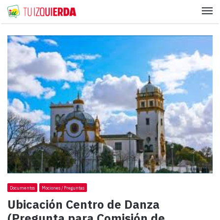
Me
Documentos
Mociones / Preguntas
Ubicación Centro de Danza
(Pregunta para Comisión de