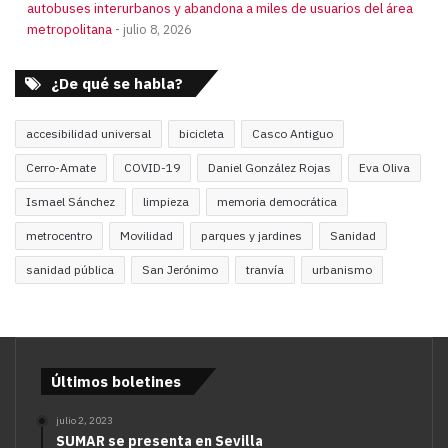
autobuses interurbanos y abandona a miles de usuarios del área
metropolitana
julio 8, 2026
¿De qué se habla?
accesibilidad universal
bicicleta
Casco Antiguo
Cerro-Amate
COVID-19
Daniel González Rojas
Eva Oliva
Ismael Sánchez
limpieza
memoria democrática
metrocentro
Movilidad
parques y jardines
Sanidad
sanidad pública
San Jerónimo
tranvía
urbanismo
Últimos boletines
julio 2, 2023
SUMAR se presenta en Sevilla