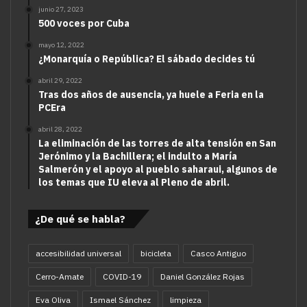
junio 27, 2023
500 voces por Cuba
mayo 12, 2022
¿Monarquía o República? El sábado decides tú
abril 29, 2022
Tras dos años de ausencia, ya huele a Feria en la
PCEra
abril 28, 2022
La eliminación de las torres de alta tensión en San
Jerónimo y la Bachillera; el indulto a María
Salmerón y el apoyo al pueblo saharaui, algunos de
los temas que IU eleva al Pleno de abril.
¿De qué se habla?
accesibilidad universal
bicicleta
Casco Antiguo
Cerro-Amate
COVID-19
Daniel González Rojas
Eva Oliva
Ismael Sánchez
limpieza