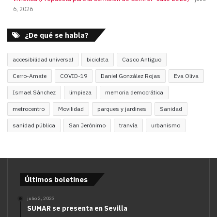
6, 2026
¿De qué se habla?
accesibilidad universal
bicicleta
Casco Antiguo
Cerro-Amate
COVID-19
Daniel González Rojas
Eva Oliva
Ismael Sánchez
limpieza
memoria democrática
metrocentro
Movilidad
parques y jardines
Sanidad
sanidad pública
San Jerónimo
tranvía
urbanismo
Últimos boletines
julio 2, 2023
SUMAR se presenta en Sevilla