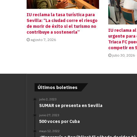
IU reclama la tasa turística para
Sevilla: “La ciudad corre el riesgo
de morir de éxito si el turismo no
IU reclama al
contribuye a sostenerla”
urgente para 
agosto 7, 2026
Triaca FC pue
competir en S
julio 30, 2026
Últimos boletines
julio 2, 2023
SUMAR se presenta en Sevilla
junio 27, 2023
500 voces por Cuba
mayo 12, 2022