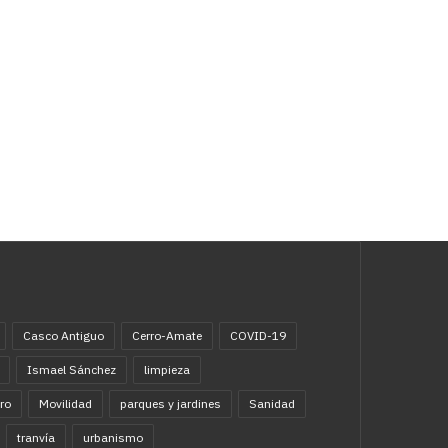
Casco Antiguo
Cerro-Amate
COVID-19
Ismael Sánchez
limpieza
ro
Movilidad
parques y jardines
Sanidad
tranvía
urbanismo