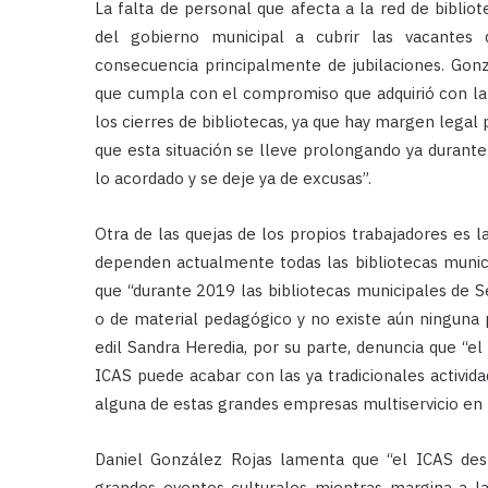
La falta de personal que afecta a la red de biblio
del gobierno municipal a cubrir las vacante
consecuencia principalmente de jubilaciones. Gonz
que cumpla con el compromiso que adquirió con la p
los cierres de bibliotecas, ya que hay margen legal 
que esta situación se lleve prolongando ya durant
lo acordado y se deje ya de excusas”.
Otra de las quejas de los propios trabajadores es l
dependen actualmente todas las bibliotecas municip
que “durante 2019 las bibliotecas municipales de Sev
o de material pedagógico y no existe aún ninguna 
edil Sandra Heredia, por su parte, denuncia que “e
ICAS puede acabar con las ya tradicionales activid
alguna de estas grandes empresas multiservicio en l
Daniel González Rojas lamenta que “el ICAS dest
grandes eventos culturales mientras margina a las