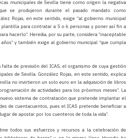
tecas municipales de Sevilla tiene como origen la negativa
s que se produjeron durante el pasado mandato como
ález Rojas, en este sentido, exige “al gobierno municipal
lantilla para contratar a 5 o 6 personas y poner así fin a
para hacerlo”. Heredia, por su parte, considera “inaceptable
e años” y también exige al gobierno municipal “que cumpla
a falta de previsión del ICAS, el organismo de cuya gestión
ales de Sevilla. González Rojas, en este sentido, explica
illa no invirtieron un solo euro en la adquisición de libros
programación de actividades para los próximos meses”. La
l nuevo sistema de contratación que pretende implantar el
ades de cuentacuentos, pues el ICAS pretende beneficiar a
ugar de apostar por los cuenteros de toda la vida”.
ine todos sus esfuerzos y recursos a la celebración de
 bibliotecas de barrio” y, en la misma línea, Heredia ha