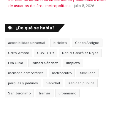
de usuarios del área metropolitana
julio 8, 2026
¿De qué se habla?
accesibilidad universal
bicicleta
Casco Antiguo
Cerro-Amate
COVID-19
Daniel González Rojas
Eva Oliva
Ismael Sánchez
limpieza
memoria democrática
metrocentro
Movilidad
parques y jardines
Sanidad
sanidad pública
San Jerónimo
tranvía
urbanismo