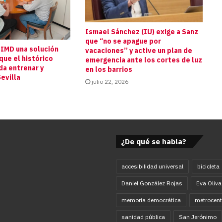
Ismael Sánchez (IU) exige a Sanz
que “no se apague por
 IMD una solución
vacaciones” y active un plan de
que el histórico
emergencia ante los cortes de luz
da entrenar y
en los barrios
evilla
julio 22, 2026
¿De qué se habla?
accesibilidad universal
bicicleta
Daniel González Rojas
Eva Oliva
memoria democrática
metrocent
sanidad pública
San Jerónimo