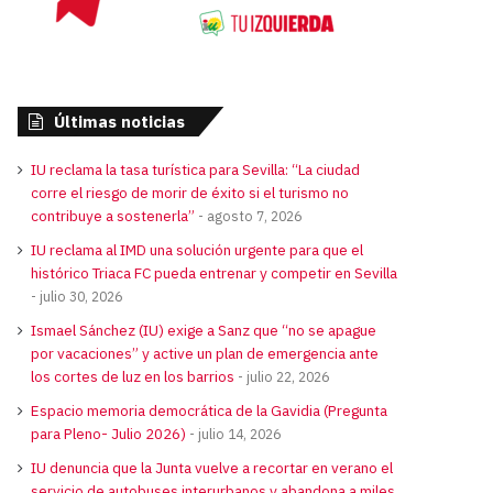
Últimas noticias
IU reclama la tasa turística para Sevilla: “La ciudad
corre el riesgo de morir de éxito si el turismo no
contribuye a sostenerla”
agosto 7, 2026
IU reclama al IMD una solución urgente para que el
histórico Triaca FC pueda entrenar y competir en Sevilla
julio 30, 2026
Ismael Sánchez (IU) exige a Sanz que “no se apague
por vacaciones” y active un plan de emergencia ante
los cortes de luz en los barrios
julio 22, 2026
Espacio memoria democrática de la Gavidia (Pregunta
para Pleno- Julio 2026)
julio 14, 2026
IU denuncia que la Junta vuelve a recortar en verano el
servicio de autobuses interurbanos y abandona a miles