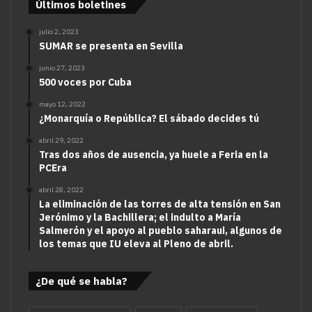
Últimos boletines
julio 2, 2023
SUMAR se presenta en Sevilla
junio 27, 2023
500 voces por Cuba
mayo 12, 2022
¿Monarquía o República? El sábado decides tú
abril 29, 2022
Tras dos años de ausencia, ya huele a Feria en la
PCEra
abril 28, 2022
La eliminación de las torres de alta tensión en San
Jerónimo y la Bachillera; el indulto a María
Salmerón y el apoyo al pueblo saharaui, algunos de
los temas que IU eleva al Pleno de abril.
¿De qué se habla?