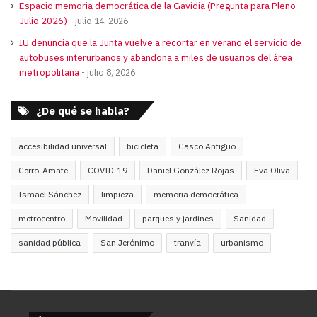
Espacio memoria democrática de la Gavidia (Pregunta para Pleno-
Julio 2026)
julio 14, 2026
IU denuncia que la Junta vuelve a recortar en verano el servicio de
autobuses interurbanos y abandona a miles de usuarios del área
metropolitana
julio 8, 2026
¿De qué se habla?
accesibilidad universal
bicicleta
Casco Antiguo
Cerro-Amate
COVID-19
Daniel González Rojas
Eva Oliva
Ismael Sánchez
limpieza
memoria democrática
metrocentro
Movilidad
parques y jardines
Sanidad
sanidad pública
San Jerónimo
tranvía
urbanismo