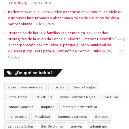
Julio 2026)
julio 14, 2026
IU denuncia que la Junta vuelve a recortar en verano el servicio de
autobuses interurbanos y abandona a miles de usuarios del área
metropolitana
julio 8, 2026
Protección de las 102 familias residentes en las viviendas
protegidas de la Avenida Concejal Alberto Jiménez Becerril n.º 27 y
la incorporación del inmueble al parque público municipal de
vivienda (Propuesta para la Comisión de Control- Julio 2026)
julio
6, 2026
¿De qué se habla?
accesibilidad universal
bicicleta
Casco Antiguo
Cerro-Amate
COVID-19
Daniel González Rojas
Eva Oliva
Ismael Sánchez
limpieza
memoria democrática
metrocentro
Movilidad
parques y jardines
Sanidad
sanidad pública
San Jerónimo
tranvía
urbanismo