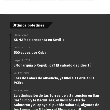
Últimos boletines
julio 2, 2023
SUMAR se presenta en Sevilla
junio 27, 2023
500 voces por Cuba
mayo 12, 2022
¿Monarquía o República? El sábado decides tú
abril 29, 2022
Tras dos años de ausencia, ya huele a Feria en la
PCEra
abril 28, 2022
La eliminación de las torres de alta tensión en San
Jerónimo y la Bachillera; el indulto a María
Salmerón y el apoyo al pueblo saharaui, algunos de
los temas que IU eleva al Pleno de abril.