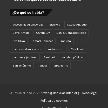
¿De qué se habla?
accesibilidad universal
bicicleta
Casco Antiguo
Cerro-Amate
COVID-19
Daniel González Rojas
Eva Oliva
Ismael Sánchez
limpieza
memoria democrática
metrocentro
Movilidad
parques y jardines
Sanidad
sanidad pública
San Jerónimo
tranvía
urbanismo
IU Sevilla ciudad 2026 ::
web@iusevillaciudad.org
::
Aviso legal
::
Política de cookies