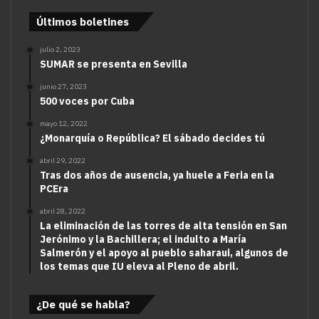
Últimos boletines
julio 2, 2023
SUMAR se presenta en Sevilla
junio 27, 2023
500 voces por Cuba
mayo 12, 2022
¿Monarquía o República? El sábado decides tú
abril 29, 2022
Tras dos años de ausencia, ya huele a Feria en la
PCEra
abril 28, 2022
La eliminación de las torres de alta tensión en San
Jerónimo y la Bachillera; el indulto a María
Salmerón y el apoyo al pueblo saharaui, algunos de
los temas que IU eleva al Pleno de abril.
¿De qué se habla?