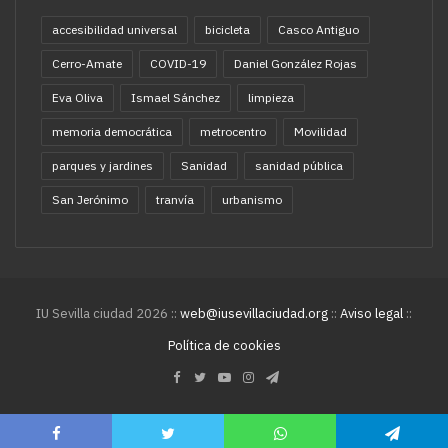
accesibilidad universal
bicicleta
Casco Antiguo
Cerro-Amate
COVID-19
Daniel González Rojas
Eva Oliva
Ismael Sánchez
limpieza
memoria democrática
metrocentro
Movilidad
parques y jardines
Sanidad
sanidad pública
San Jerónimo
tranvía
urbanismo
IU Sevilla ciudad 2026 ::
web@iusevillaciudad.org
::
Aviso legal
::
Política de cookies
Facebook
Twitter
YouTube
Instagram
Telegram