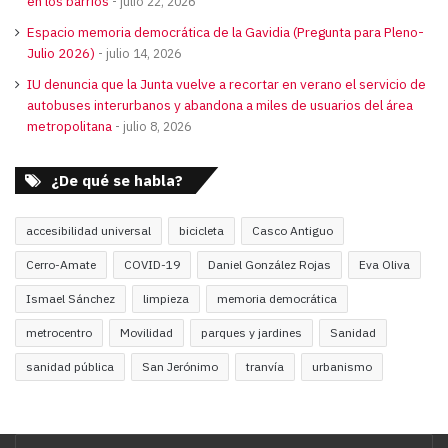
en los barrios
julio 22, 2026
Espacio memoria democrática de la Gavidia (Pregunta para Pleno-
Julio 2026)
julio 14, 2026
IU denuncia que la Junta vuelve a recortar en verano el servicio de
autobuses interurbanos y abandona a miles de usuarios del área
metropolitana
julio 8, 2026
¿De qué se habla?
accesibilidad universal
bicicleta
Casco Antiguo
Cerro-Amate
COVID-19
Daniel González Rojas
Eva Oliva
Ismael Sánchez
limpieza
memoria democrática
metrocentro
Movilidad
parques y jardines
Sanidad
sanidad pública
San Jerónimo
tranvía
urbanismo