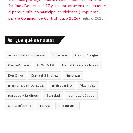
Jiménez Becerril n.º 27 y la incorporación del inmueble
al parque público municipal de vivienda (Propuesta
para la Comisión de Control- Julio 2026)
julio 6, 2026
¿De qué se habla?
accesibilidad universal
bicicleta
Casco Antiguo
Cerro-Amate
COVID-19
Daniel González Rojas
Eva Oliva
Ismael Sánchez
limpieza
memoria democrática
metrocentro
Movilidad
parques y jardines
Sanidad
sanidad pública
San Jerónimo
tranvía
urbanismo