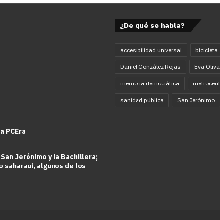
¿De qué se habla?
accesibilidad universal
bicicleta
Daniel González Rojas
Eva Oliva
memoria democrática
metrocent
sanidad pública
San Jerónimo
la PCEra
 San Jerónimo y la Bachillera;
o saharaui, algunos de los