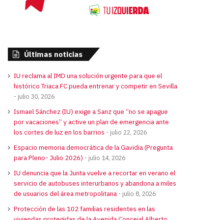
Últimas noticias
IU reclama al IMD una solución urgente para que el
histórico Triaca FC pueda entrenar y competir en Sevilla
julio 30, 2026
Ismael Sánchez (IU) exige a Sanz que “no se apague
por vacaciones” y active un plan de emergencia ante
los cortes de luz en los barrios
julio 22, 2026
Espacio memoria democrática de la Gavidia (Pregunta
para Pleno- Julio 2026)
julio 14, 2026
IU denuncia que la Junta vuelve a recortar en verano el
servicio de autobuses interurbanos y abandona a miles
de usuarios del área metropolitana
julio 8, 2026
Protección de las 102 familias residentes en las
viviendas protegidas de la Avenida Concejal Alberto