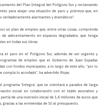
ncamiento del Plan Integral del Polígono Sur y reclamando
ntes para atajar una situación de paro y pobreza que, en
ntes verdaderamente alarmantes y dramáticos”.
a por un plan de empleo que, entre otras cosas, comprenda
o de adecentamiento en espacios degradados, que tenga
iales en todas sus obras.
ra el paro en el Polígono Sur, además de ser urgente y
 programas de empleo que el Gobierno de Juan Espadas
d, con fondos municipales, a lo largo de este año, “por lo
e cumpla lo acordado”, ha advertido Rojas.
l programa ‘Integra’, que se orientará a parados de larga
ación social en colaboración con el tejido asociativo y
artía de una inversión inicial de 1,4 millones de euros que
, gracias a las enmiendas de IU al presupuesto.