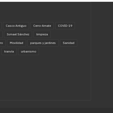
Casco Antiguo
Cerro-Amate
COVID-19
Ismael Sánchez
limpieza
ro
Movilidad
parques y jardines
Sanidad
tranvía
urbanismo