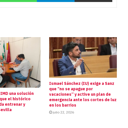
Ismael Sánchez (IU) exige a Sanz
que “no se apague por
 IMD una solución
vacaciones” y active un plan de
que el histórico
emergencia ante los cortes de luz
da entrenar y
en los barrios
evilla
julio 22, 2026