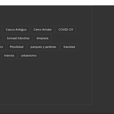
Casco Antiguo
Cerro-Amate
COVID-19
Ismael Sánchez
limpieza
ro
Movilidad
parques y jardines
Sanidad
tranvía
urbanismo