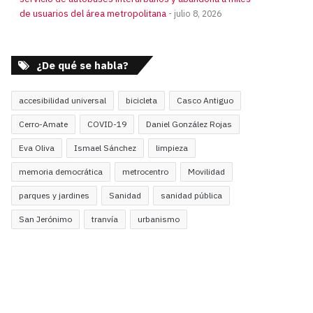
de usuarios del área metropolitana
julio 8, 2026
¿De qué se habla?
accesibilidad universal
bicicleta
Casco Antiguo
Cerro-Amate
COVID-19
Daniel González Rojas
Eva Oliva
Ismael Sánchez
limpieza
memoria democrática
metrocentro
Movilidad
parques y jardines
Sanidad
sanidad pública
San Jerónimo
tranvía
urbanismo