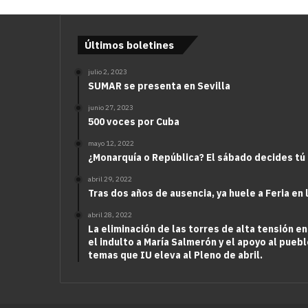
Últimos boletines
julio 2, 2023
SUMAR se presenta en Sevilla
junio 27, 2023
500 voces por Cuba
mayo 12, 2022
¿Monarquía o República? El sábado decides tú
abril 29, 2022
Tras dos años de ausencia, ya huele a Feria en 
abril 28, 2022
La eliminación de las torres de alta tensión en
el indulto a María Salmerón y el apoyo al puebl
temas que IU eleva al Pleno de abril.