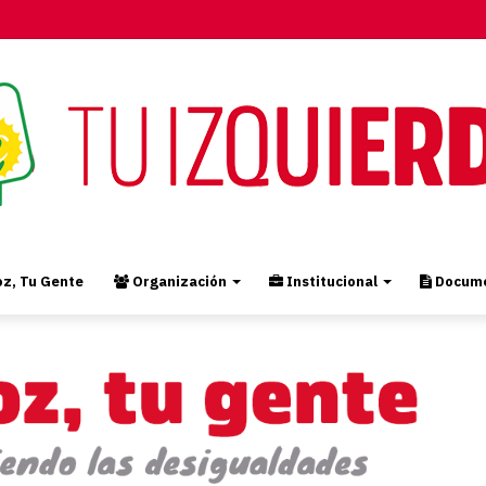
z, Tu Gente
Organización
Institucional
Docume