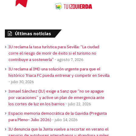
Últimas noticias
IU reclama la tasa turística para Sevilla: “La ciudad
corre el riesgo de morir de éxito si el turismo no
contribuye a sostenerla”
agosto 7, 2026
IU reclama al IMD una solución urgente para que el
histórico Triaca FC pueda entrenar y competir en Sevilla
julio 30, 2026
Ismael Sánchez (IU) exige a Sanz que “no se apague
por vacaciones” y active un plan de emergencia ante
los cortes de luz en los barrios
julio 22, 2026
Espacio memoria democrática de la Gavidia (Pregunta
para Pleno- Julio 2026)
julio 14, 2026
IU denuncia que la Junta vuelve a recortar en verano el
servicio de autobuses interurbanos y abandona a miles