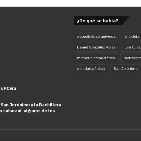
¿De qué se habla?
accesibilidad universal
bicicleta
Daniel González Rojas
Eva Oliva
memoria democrática
metrocent
sanidad pública
San Jerónimo
la PCEra
 San Jerónimo y la Bachillera;
o saharaui, algunos de los