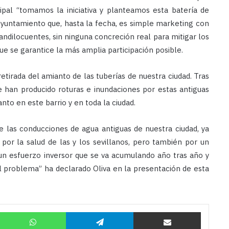
pal “tomamos la iniciativa y planteamos esta batería de
Ayuntamiento que, hasta la fecha, es simple marketing con
ndilocuentes, sin ninguna concreción real para mitigar los
ue se garantice la más amplia participación posible.
etirada del amianto de las tuberías de nuestra ciudad. Tras
e han producido roturas e inundaciones por estas antiguas
anto en este barrio y en toda la ciudad.
e las conducciones de agua antiguas de nuestra ciudad, ya
or la salud de las y los sevillanos, pero también por un
 un esfuerzo inversor que se va acumulando año tras año y
l problema” ha declarado Oliva en la presentación de esta
Twitter
WhatsApp
Telegram
Compartir por correo