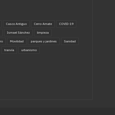
Casco Antiguo
Cerro-Amate
COVID-19
Ismael Sánchez
limpieza
ro
Movilidad
parques y jardines
Sanidad
tranvía
urbanismo