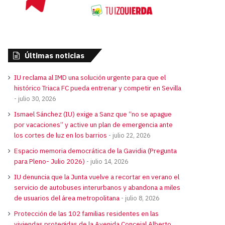
Últimas noticias
IU reclama al IMD una solución urgente para que el
histórico Triaca FC pueda entrenar y competir en Sevilla
julio 30, 2026
Ismael Sánchez (IU) exige a Sanz que “no se apague
por vacaciones” y active un plan de emergencia ante
los cortes de luz en los barrios
julio 22, 2026
Espacio memoria democrática de la Gavidia (Pregunta
para Pleno- Julio 2026)
julio 14, 2026
IU denuncia que la Junta vuelve a recortar en verano el
servicio de autobuses interurbanos y abandona a miles
de usuarios del área metropolitana
julio 8, 2026
Protección de las 102 familias residentes en las
viviendas protegidas de la Avenida Concejal Alberto