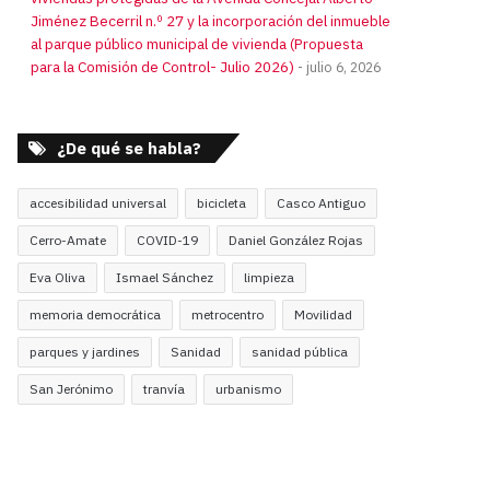
Jiménez Becerril n.º 27 y la incorporación del inmueble
al parque público municipal de vivienda (Propuesta
para la Comisión de Control- Julio 2026)
julio 6, 2026
¿De qué se habla?
accesibilidad universal
bicicleta
Casco Antiguo
Cerro-Amate
COVID-19
Daniel González Rojas
Eva Oliva
Ismael Sánchez
limpieza
memoria democrática
metrocentro
Movilidad
parques y jardines
Sanidad
sanidad pública
San Jerónimo
tranvía
urbanismo