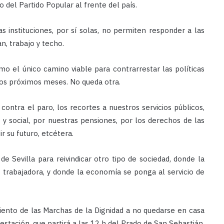
 del Partido Popular al frente del país.
 instituciones, por sí solas, no permiten responder a las
n, trabajo y techo.
omo el único camino viable para contrarrestar las políticas
 los próximos meses. No queda otra.
contra el paro, los recortes a nuestros servicios públicos,
l y social, por nuestras pensiones, por los derechos de las
r su futuro, etcétera.
de Sevilla para reivindicar otro tipo de sociedad, donde la
se trabajadora, y donde la economía se ponga al servicio de
ento de las Marchas de la Dignidad a no quedarse en casa
stación, que partirá a las 12 h del Prado de San Sebastián,