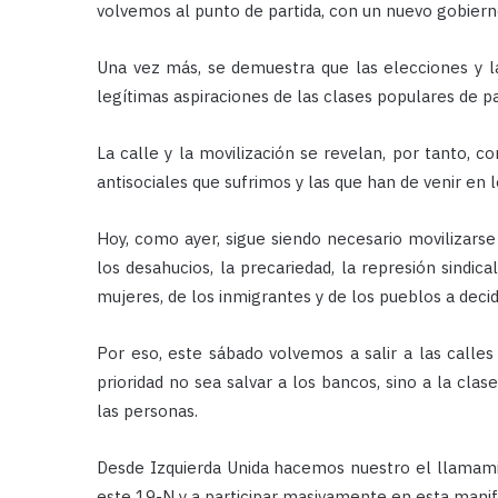
volvemos al punto de partida, con un nuevo gobierno
Una vez más, se demuestra que las elecciones y las
legítimas aspiraciones de las clases populares de pa
La calle y la movilización se revelan, por tanto, c
antisociales que sufrimos y las que han de venir en
Hoy, como ayer, sigue siendo necesario movilizarse 
los desahucios, la precariedad, la represión sindica
mujeres, de los inmigrantes y de los pueblos a decidi
Por eso, este sábado volvemos a salir a las calles 
prioridad no sea salvar a los bancos, sino a la cla
las personas.
Desde Izquierda Unida hacemos nuestro el llamami
este 19-N y a participar masivamente en esta manife