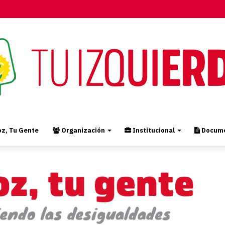
z, Tu Gente
Organización
Institucional
Docume