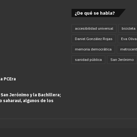
¿De qué se habla?
accesibilidad universal
bicicleta
Daniel González Rojas
Eva Oliva
memoria democrática
metrocent
sanidad pública
San Jerónimo
la PCEra
 San Jerónimo y la Bachillera;
o saharaui, algunos de los