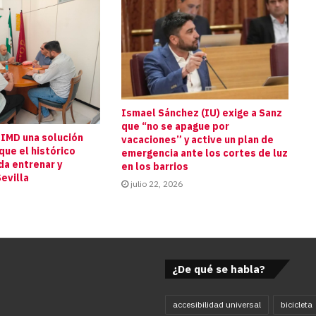
Ismael Sánchez (IU) exige a Sanz
que “no se apague por
 IMD una solución
vacaciones” y active un plan de
que el histórico
emergencia ante los cortes de luz
da entrenar y
en los barrios
evilla
julio 22, 2026
¿De qué se habla?
accesibilidad universal
bicicleta