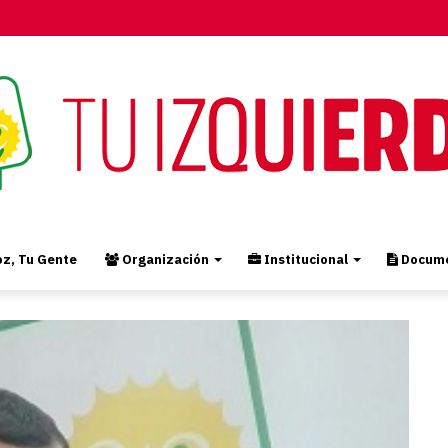
z, Tu Gente
Organización
Institucional
Docume