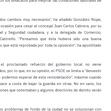
n los sindicatos para mejorar las condiciones laborales de
dos cambios muy necesarios”, ha añadido González Rojas,
casión para cesar al concejal Juan Carlos Cabrera, por su
ad y Seguridad ciudadana, y a la delegada de Comercio,
 Castreño. “Pensamos que ésta hubiera sido una buena
o que está reprobada por toda la oposición”, ha apostillado
el proclamado refuerzo del gobierno local no viene
 por lo que, en su opinión, el PSOE se limita a “desvestir
poco podemos esperar de esta remodelación”, máxime cuando
ace a costa de bajar la guardia en otras. No en vano, los
nes que ostentaban y algunos directores de distrito verán
los problemas de fondo de la ciudad no se solucionan con