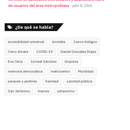
de usuarios del área metropolitana
julio 8, 2026
¿De qué se habla?
accesibilidad universal
bicicleta
Casco Antiguo
Cerro-Amate
COVID-19
Daniel González Rojas
Eva Oliva
Ismael Sánchez
limpieza
memoria democrática
metrocentro
Movilidad
parques y jardines
Sanidad
sanidad pública
San Jerónimo
tranvía
urbanismo