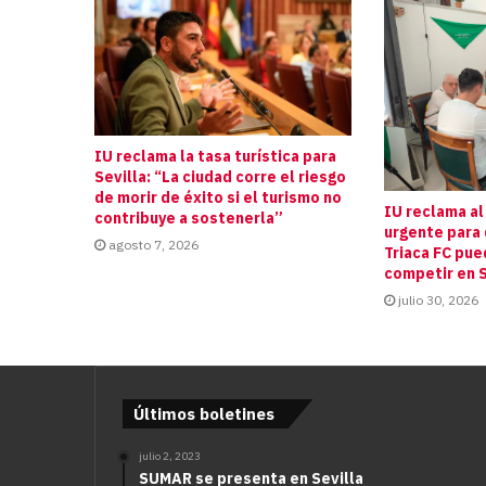
IU reclama la tasa turística para
Sevilla: “La ciudad corre el riesgo
de morir de éxito si el turismo no
IU reclama al
contribuye a sostenerla”
urgente para 
agosto 7, 2026
Triaca FC pue
competir en S
julio 30, 2026
Últimos boletines
julio 2, 2023
SUMAR se presenta en Sevilla