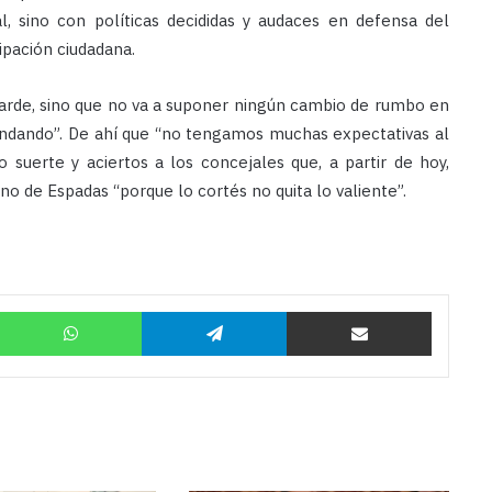
, sino con políticas decididas y audaces en defensa del
cipación ciudadana.
 tarde, sino que no va a suponer ningún cambio de rumbo en
ndando”. De ahí que “no tengamos muchas expectativas al
 suerte y aciertos a los concejales que, a partir de hoy,
o de Espadas “porque lo cortés no quita lo valiente”.
Twitter
WhatsApp
Telegram
Compartir por correo