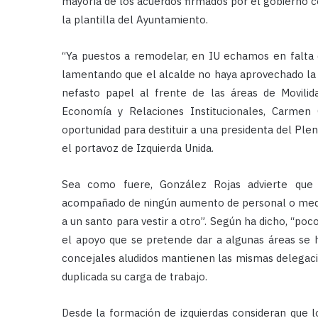
mayoría de los acuerdos firmados por el gobierno co
la plantilla del Ayuntamiento.
“Ya puestos a remodelar, en IU echamos en falta 
lamentando que el alcalde no haya aprovechado la o
nefasto papel al frente de las áreas de Movilid
Economía y Relaciones Institucionales, Carmen
oportunidad para destituir a una presidenta del Plen
el portavoz de Izquierda Unida.
Sea como fuere, González Rojas advierte que 
acompañado de ningún aumento de personal o medios,
a un santo para vestir a otro”. Según ha dicho, “
el apoyo que se pretende dar a algunas áreas se h
concejales aludidos mantienen las mismas delegacio
duplicada su carga de trabajo.
Desde la formación de izquierdas consideran que 