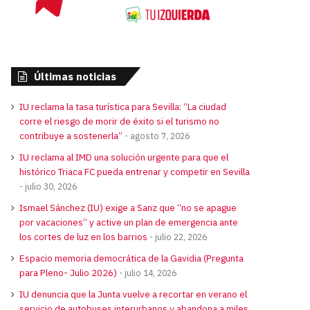
Últimas noticias
IU reclama la tasa turística para Sevilla: “La ciudad
corre el riesgo de morir de éxito si el turismo no
contribuye a sostenerla”
agosto 7, 2026
IU reclama al IMD una solución urgente para que el
histórico Triaca FC pueda entrenar y competir en Sevilla
julio 30, 2026
Ismael Sánchez (IU) exige a Sanz que “no se apague
por vacaciones” y active un plan de emergencia ante
los cortes de luz en los barrios
julio 22, 2026
Espacio memoria democrática de la Gavidia (Pregunta
para Pleno- Julio 2026)
julio 14, 2026
IU denuncia que la Junta vuelve a recortar en verano el
servicio de autobuses interurbanos y abandona a miles