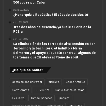
500 voces por Cuba
mayo 12, 2022
¿Monarquía o República? El sábado decides tú
abril 29, 2022
Tras dos años de ausencia, ya huele a Feria en la
PCEra
abril 28, 2022
La eliminación de las torres de alta tensión en San
Jerónimo y la Bachillera; el indulto a María
Salmerón y el apoyo al pueblo saharaui, algunos de
los temas que IU eleva al Pleno de abril.
¿De qué se habla?
accesibilidad universal
bicicleta
Casco Antiguo
Cerro-Amate
COVID-19
Daniel González Rojas
Eva Oliva
Ismael Sánchez
limpieza
memoria democrática
metrocentro
Movilidad