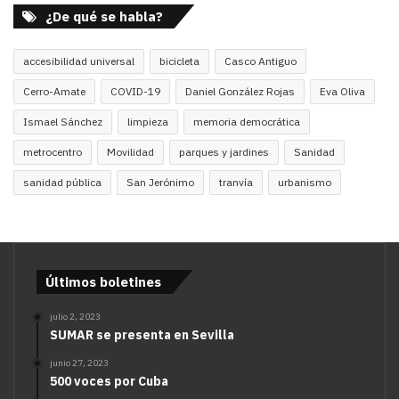
¿De qué se habla?
accesibilidad universal
bicicleta
Casco Antiguo
Cerro-Amate
COVID-19
Daniel González Rojas
Eva Oliva
Ismael Sánchez
limpieza
memoria democrática
metrocentro
Movilidad
parques y jardines
Sanidad
sanidad pública
San Jerónimo
tranvía
urbanismo
Últimos boletines
julio 2, 2023
SUMAR se presenta en Sevilla
junio 27, 2023
500 voces por Cuba