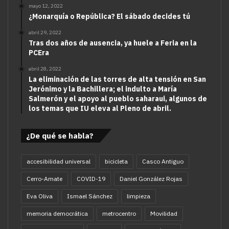
mayo 12, 2022
¿Monarquía o República? El sábado decides tú
abril 29, 2022
Tras dos años de ausencia, ya huele a Feria en la
PCEra
abril 28, 2022
La eliminación de las torres de alta tensión en San
Jerónimo y la Bachillera; el indulto a María
Salmerón y el apoyo al pueblo saharaui, algunos de
los temas que IU eleva al Pleno de abril.
¿De qué se habla?
accesibilidad universal
bicicleta
Casco Antiguo
Cerro-Amate
COVID-19
Daniel González Rojas
Eva Oliva
Ismael Sánchez
limpieza
memoria democrática
metrocentro
Movilidad