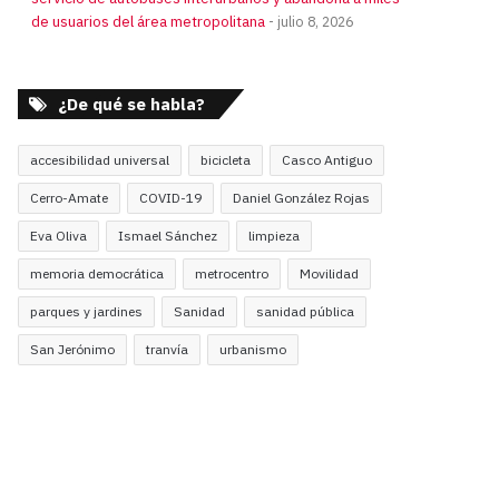
de usuarios del área metropolitana
julio 8, 2026
¿De qué se habla?
accesibilidad universal
bicicleta
Casco Antiguo
Cerro-Amate
COVID-19
Daniel González Rojas
Eva Oliva
Ismael Sánchez
limpieza
memoria democrática
metrocentro
Movilidad
parques y jardines
Sanidad
sanidad pública
San Jerónimo
tranvía
urbanismo