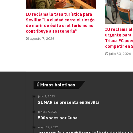
IU reclama la tasa turística para
Sevilla: “La ciudad corre el riesgo
de morir de éxito si el turismo no
IU reclama al
contribuye a sostenerla”
urgente para 
agosto 7, 2026
Triaca FC pue
competir en S
julio 30, 2026
Últimos boletines
julio 2, 2023
SUMAR se presenta en Sevilla
junio 27, 2023
500 voces por Cuba
mayo 12, 2022