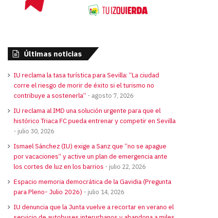
Últimas noticias
IU reclama la tasa turística para Sevilla: “La ciudad
corre el riesgo de morir de éxito si el turismo no
contribuye a sostenerla”
agosto 7, 2026
IU reclama al IMD una solución urgente para que el
histórico Triaca FC pueda entrenar y competir en Sevilla
julio 30, 2026
Ismael Sánchez (IU) exige a Sanz que “no se apague
por vacaciones” y active un plan de emergencia ante
los cortes de luz en los barrios
julio 22, 2026
Espacio memoria democrática de la Gavidia (Pregunta
para Pleno- Julio 2026)
julio 14, 2026
IU denuncia que la Junta vuelve a recortar en verano el
servicio de autobuses interurbanos y abandona a miles