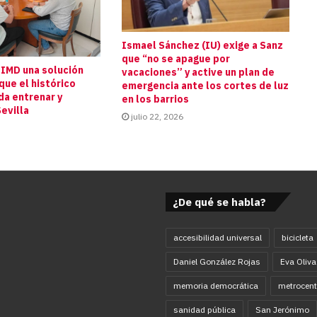
Ismael Sánchez (IU) exige a Sanz
que “no se apague por
 IMD una solución
vacaciones” y active un plan de
que el histórico
emergencia ante los cortes de luz
da entrenar y
en los barrios
evilla
julio 22, 2026
¿De qué se habla?
accesibilidad universal
bicicleta
Daniel González Rojas
Eva Oliva
memoria democrática
metrocent
sanidad pública
San Jerónimo