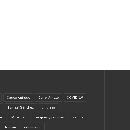
Casco Antiguo
Cerro-Amate
COVID-19
Ismael Sánchez
limpieza
ro
Movilidad
parques y jardines
Sanidad
tranvía
urbanismo