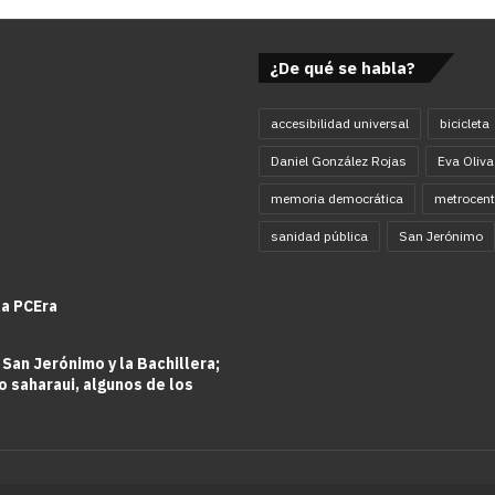
¿De qué se habla?
accesibilidad universal
bicicleta
Daniel González Rojas
Eva Oliva
memoria democrática
metrocent
sanidad pública
San Jerónimo
la PCEra
 San Jerónimo y la Bachillera;
o saharaui, algunos de los