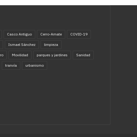
Casco Antiguo
Cerro-Amate
COVID-19
Ismael Sánchez
limpieza
ro
Movilidad
parques y jardines
Sanidad
tranvía
urbanismo