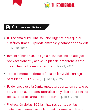
Últimas noticias
IU reclama al IMD una solución urgente para que el
histórico Triaca FC pueda entrenar y competir en Sevilla
julio 30, 2026
Ismael Sánchez (IU) exige a Sanz que “no se apague
por vacaciones” y active un plan de emergencia ante
los cortes de luz en los barrios
julio 22, 2026
Espacio memoria democrática de la Gavidia (Pregunta
para Pleno- Julio 2026)
julio 14, 2026
IU denuncia que la Junta vuelve a recortar en verano el
servicio de autobuses interurbanos y abandona a miles
de usuarios del área metropolitana
julio 8, 2026
Protección de las 102 familias residentes en las
viviendas protegidas de la Avenida Concejal Alberto