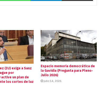
para
aumentar
o
disminuir
el
volumen.
Espacio memoria democrática de
z (IU) exige a Sanz
la Gavidia (Pregunta para Pleno-
pague por
Julio 2026)
 active un plan de
julio 14, 2026
te los cortes de luz
s