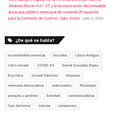
Jiménez Becerril n.º 27 y la incorporación del inmueble
al parque público municipal de vivienda (Propuesta
para la Comisión de Control- Julio 2026)
julio 6, 2026
¿De qué se habla?
accesibilidad universal
bicicleta
Casco Antiguo
Cerro-Amate
COVID-19
Daniel González Rojas
Eva Oliva
Ismael Sánchez
limpieza
memoria democrática
metrocentro
Movilidad
parques y jardines
Sanidad
sanidad pública
San Jerónimo
tranvía
urbanismo