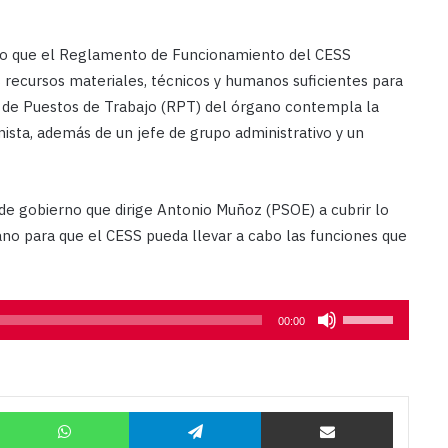
ado que el Reglamento de Funcionamiento del CESS
 recursos materiales, técnicos y humanos suficientes para
n de Puestos de Trabajo (RPT) del órgano contempla la
ista, además de un jefe de grupo administrativo y un
de gobierno que dirige Antonio Muñoz (PSOE) a cubrir lo
gano para que el CESS pueda llevar a cabo las funciones que
Utiliza
00:00
las
teclas
de
Twitter
WhatsApp
Telegram
Compartir por correo
flecha
arriba/abajo