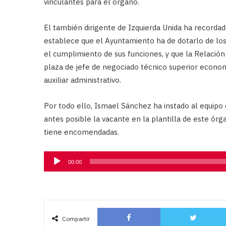
vinculantes para el órgano.
El también dirigente de Izquierda Unida ha record
establece que el Ayuntamiento ha de dotarlo de los
el cumplimiento de sus funciones, y que la Relació
plaza de jefe de negociado técnico superior econom
auxiliar administrativo.
Por todo ello, Ismael Sánchez ha instado al equipo 
antes posible la vacante en la plantilla de este ór
tiene encomendadas.
Reproductor
00:00
de
audio
Facebook
Compartir