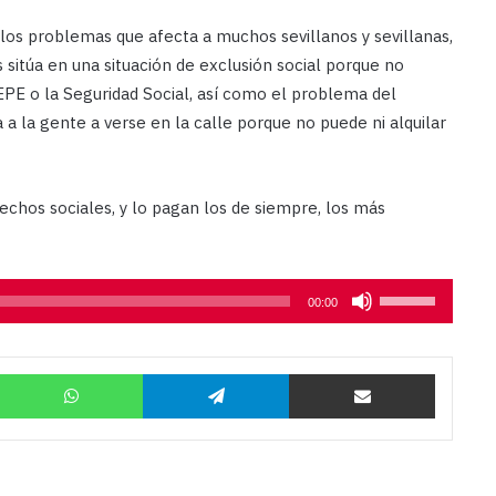
 los problemas que afecta a muchos sevillanos y sevillanas,
 sitúa en una situación de exclusión social porque no
EPE o la Seguridad Social, así como el problema del
a a la gente a verse en la calle porque no puede ni alquilar
rechos sociales, y lo pagan los de siempre, los más
Utiliza
00:00
las
teclas
Twitter
WhatsApp
Telegram
Compartir por correo
de
flecha
arriba/abajo
para
aumentar