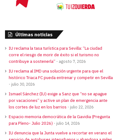
Últimas noticias
IU reclama la tasa turística para Sevilla: “La ciudad
corre el riesgo de morir de éxito si el turismo no
contribuye a sostenerla”
agosto 7, 2026
IU reclama al IMD una solución urgente para que el
histórico Triaca FC pueda entrenar y competir en Sevilla
julio 30, 2026
Ismael Sánchez (IU) exige a Sanz que “no se apague
por vacaciones” y active un plan de emergencia ante
los cortes de luz en los barrios
julio 22, 2026
Espacio memoria democrática de la Gavidia (Pregunta
para Pleno- Julio 2026)
julio 14, 2026
IU denuncia que la Junta vuelve a recortar en verano el
servicio de autobuses interurbanos y abandona a miles