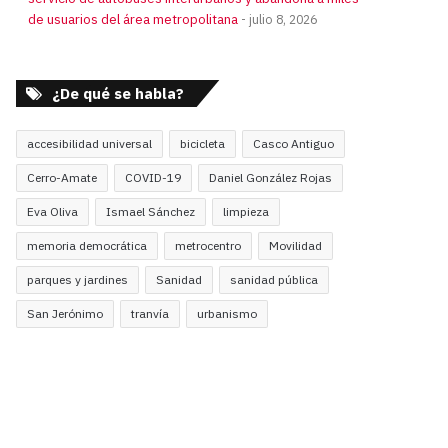
de usuarios del área metropolitana
julio 8, 2026
¿De qué se habla?
accesibilidad universal
bicicleta
Casco Antiguo
Cerro-Amate
COVID-19
Daniel González Rojas
Eva Oliva
Ismael Sánchez
limpieza
memoria democrática
metrocentro
Movilidad
parques y jardines
Sanidad
sanidad pública
San Jerónimo
tranvía
urbanismo