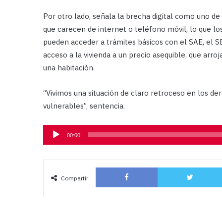
Por otro lado, señala la brecha digital como uno de
que carecen de internet o teléfono móvil, lo que los
pueden acceder a trámites básicos con el SAE, el S
acceso a la vivienda a un precio asequible, que arroj
una habitación.
“Vivimos una situación de claro retroceso en los de
vulnerables”, sentencia.
Reproductor
00:00
de
audio
Facebook
Compartir