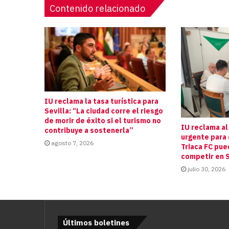
Contenido relacionado
IU reclama la tasa turística para
Sevilla: “La ciudad corre el riesgo
de morir de éxito si el turismo no
IU reclama al
contribuye a sostenerla”
urgente para 
agosto 7, 2026
Triaca FC pue
competir en S
julio 30, 2026
Últimos boletines