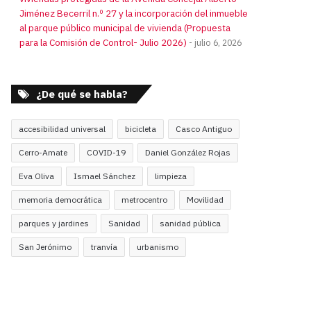
Jiménez Becerril n.º 27 y la incorporación del inmueble
al parque público municipal de vivienda (Propuesta
para la Comisión de Control- Julio 2026)
julio 6, 2026
¿De qué se habla?
accesibilidad universal
bicicleta
Casco Antiguo
Cerro-Amate
COVID-19
Daniel González Rojas
Eva Oliva
Ismael Sánchez
limpieza
memoria democrática
metrocentro
Movilidad
parques y jardines
Sanidad
sanidad pública
San Jerónimo
tranvía
urbanismo