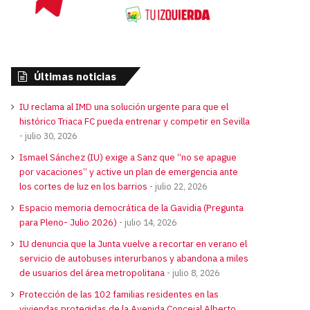
Últimas noticias
IU reclama al IMD una solución urgente para que el
histórico Triaca FC pueda entrenar y competir en Sevilla
julio 30, 2026
Ismael Sánchez (IU) exige a Sanz que “no se apague
por vacaciones” y active un plan de emergencia ante
los cortes de luz en los barrios
julio 22, 2026
Espacio memoria democrática de la Gavidia (Pregunta
para Pleno- Julio 2026)
julio 14, 2026
IU denuncia que la Junta vuelve a recortar en verano el
servicio de autobuses interurbanos y abandona a miles
de usuarios del área metropolitana
julio 8, 2026
Protección de las 102 familias residentes en las
viviendas protegidas de la Avenida Concejal Alberto