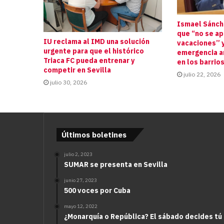
Ismael Sánche
que “no se a
IU reclama al IMD una solución
vacaciones” y
urgente para que el histórico
emergencia an
Triaca FC pueda entrenar y
en los barrio
competir en Sevilla
julio 22, 2026
julio 30, 2026
Últimos boletines
julio 2, 2023
SUMAR se presenta en Sevilla
junio 27, 2023
500 voces por Cuba
mayo 12, 2022
¿Monarquía o República? El sábado decides tú