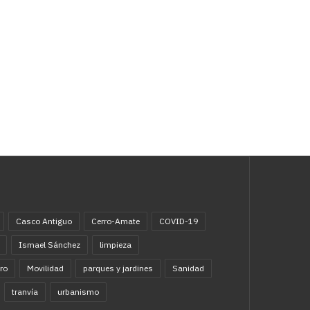
Casco Antiguo
Cerro-Amate
COVID-19
Ismael Sánchez
limpieza
ro
Movilidad
parques y jardines
Sanidad
tranvía
urbanismo