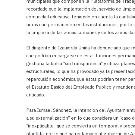
municipales que componen la Plataforma de Trabaja
recordado que la implantación del servicio de limpi
comunidad educativa, teniendo en cuenta la cantida
horas que permanecen en las instalaciones, por lo
la limpieza de las zonas comunes y de los aseos dur
El dirigente de Izquierda Unida ha denunciado que 
que podrían encargarse de estas funciones permane
gestiona la bolsa “sin transparencia” y utiliza pla
estructurales, lo que ha provocado ya la presentac
repercusión económica que éstas podrían tener para 
el Estatuto Básico del Empleado Público y mantien
criticado.
Para Ismael Sánchez, la intención del Ayuntamiento
a su externalización” en lo que considera un “caso d
“inexplicable” que se convierta en temporal y preca
plantilla, por lo que ha reclamado al gobierno de 