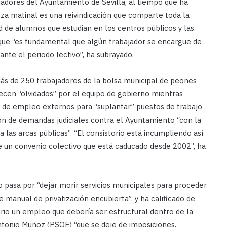
dores del Ayuntamiento de Sevilla, al tiempo que ha
eza matinal es una reivindicación que comparte toda la
d de alumnos que estudian en los centros públicos y las
 que “es fundamental que algún trabajador se encargue de
ante el periodo lectivo”, ha subrayado.
más de 250 trabajadores de la bolsa municipal de peones
cen “olvidados” por el equipo de gobierno mientras
nes de empleo externos para “suplantar” puestos de trabajo
ión de demandas judiciales contra el Ayuntamiento “con la
las arcas públicas”. “El consistorio está incumpliendo así
e un convenio colectivo que está caducado desde 2002”, ha
 pasa por “dejar morir servicios municipales para proceder
e manual de privatización encubierta”, y ha calificado de
rio un empleo que debería ser estructural dentro de la
Antonio Muñoz (PSOE) “que se deje de imposiciones,