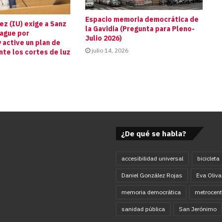
Espacio memoria democrática de
z (IU) exige a Sanz
la Gavidia (Pregunta para Pleno-
pague por
Julio 2026)
 active un plan de
julio 14, 2026
te los cortes de luz
s
¿De qué se habla?
accesibilidad universal
bicicleta
Daniel González Rojas
Eva Oliva
memoria democrática
metrocent
sanidad pública
San Jerónimo