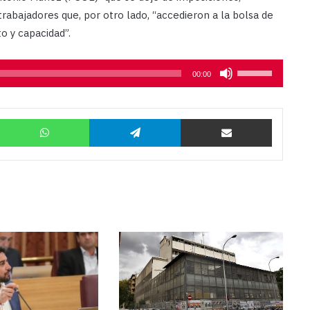
trabajadores que, por otro lado, “accedieron a la bolsa de
o y capacidad”.
Utiliza
00:00
las
teclas
Twitter
WhatsApp
Telegram
Compartir por correo
de
flecha
arriba/abajo
para
aumentar
o
disminuir
el
volumen.