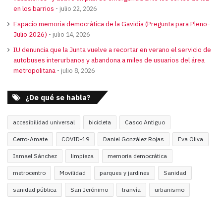
en los barrios
julio 22, 2026
Espacio memoria democrática de la Gavidia (Pregunta para Pleno-
Julio 2026)
julio 14, 2026
IU denuncia que la Junta vuelve a recortar en verano el servicio de
autobuses interurbanos y abandona a miles de usuarios del área
metropolitana
julio 8, 2026
¿De qué se habla?
accesibilidad universal
bicicleta
Casco Antiguo
Cerro-Amate
COVID-19
Daniel González Rojas
Eva Oliva
Ismael Sánchez
limpieza
memoria democrática
metrocentro
Movilidad
parques y jardines
Sanidad
sanidad pública
San Jerónimo
tranvía
urbanismo