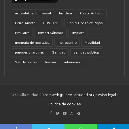
accesibilidad universal
bicicleta
Casco Antiguo
Cerro-Amate
COVID-19
Daniel González Rojas
Eva Oliva
Ismael Sánchez
limpieza
memoria democrática
metrocentro
Movilidad
parques y jardines
Sanidad
sanidad pública
San Jerónimo
tranvía
urbanismo
IU Sevilla ciudad 2026 ::
web@iusevillaciudad.org
::
Aviso legal
::
Política de cookies
Facebook
Twitter
YouTube
Instagram
Telegram