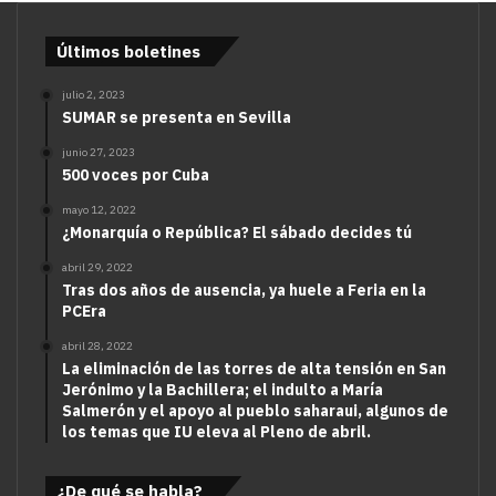
Últimos boletines
julio 2, 2023
SUMAR se presenta en Sevilla
junio 27, 2023
500 voces por Cuba
mayo 12, 2022
¿Monarquía o República? El sábado decides tú
abril 29, 2022
Tras dos años de ausencia, ya huele a Feria en la
PCEra
abril 28, 2022
La eliminación de las torres de alta tensión en San
Jerónimo y la Bachillera; el indulto a María
Salmerón y el apoyo al pueblo saharaui, algunos de
los temas que IU eleva al Pleno de abril.
¿De qué se habla?