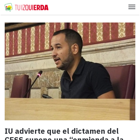
Me
IU advierte que el dictamen del
CESS supone una “enmienda a la