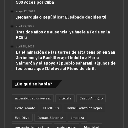
500 voces por Cuba
mayo 12, 2022
¿Monarquía o República? El sábado decides tú
abril 29, 2022
Tras dos años de ausencia, ya huele a Feria en la
PCEra
abril 28, 2022
La eliminación de las torres de alta tensión en San
Jerónimo y la Bachillera; el indulto a María
Salmerón y el apoyo al pueblo saharaui, algunos de
los temas que IU eleva al Pleno de abril.
¿De qué se habla?
accesibilidad universal
bicicleta
Casco Antiguo
Cerro-Amate
COVID-19
Daniel González Rojas
Eva Oliva
Ismael Sánchez
limpieza
memoria democrática
metrocentro
Movilidad