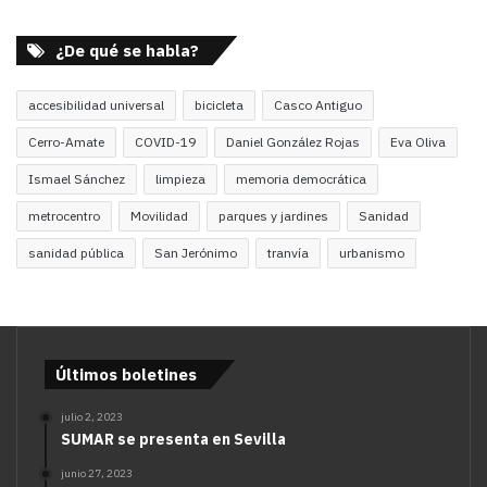
¿De qué se habla?
accesibilidad universal
bicicleta
Casco Antiguo
Cerro-Amate
COVID-19
Daniel González Rojas
Eva Oliva
Ismael Sánchez
limpieza
memoria democrática
metrocentro
Movilidad
parques y jardines
Sanidad
sanidad pública
San Jerónimo
tranvía
urbanismo
Últimos boletines
julio 2, 2023
SUMAR se presenta en Sevilla
junio 27, 2023